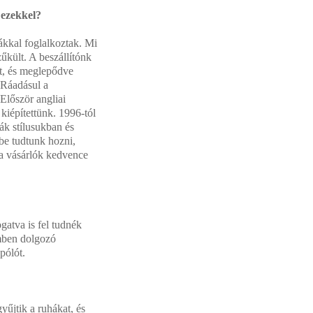
 ezekkel?
ákkal foglalkoztak. Mi
űkült. A beszállítónk
át, és meglepődve
 Ráadásul a
 Először angliai
 kiépítettünk. 1996-tól
ák stílusukban és
be tudtunk hozni,
a vásárlók kedvence
gatva is fel tudnék
emben dolgozó
pólót.
űjtik a ruhákat, és