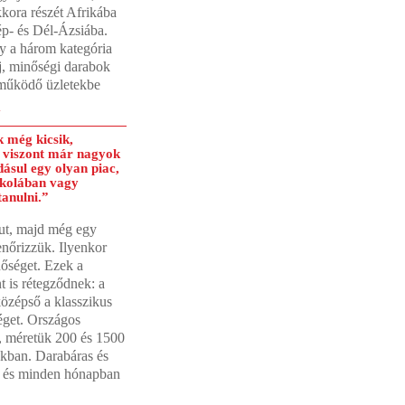
kora részét Afrikába
ép- és Dél-Ázsiába.
y a három kategória
új, minőségi darabok
 működő üzletekbe
N
 még kicsik,
 viszont már nagyok
ásul egy olyan piac,
skolában vagy
anulni.”
rut, majd még egy
lenőrizzük. Ilyenkor
nőséget. Ezek a
 is rétegződnek: a
középső a klasszikus
éget. Országos
n, méretük 200 és 1500
okban. Darabáras és
ó, és minden hónapban