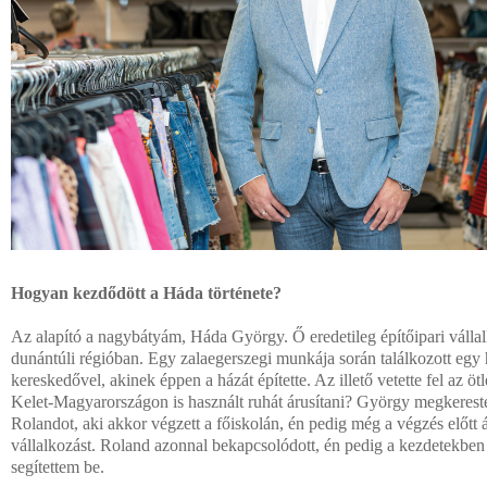
Hogyan kezdődött a Háda története?
Az alapító a nagybátyám, Háda György. Ő eredetileg építőipari válla
dunántúli régióban. Egy zalaegerszegi munkája során találkozott egy 
kereskedővel, akinek éppen a házát építette. Az illető vetette fel az ötl
Kelet-Magyarországon is használt ruhát árusítani? György megkerest
Rolandot, aki akkor végzett a főiskolán, én pedig még a végzés előtt á
vállalkozást. Roland azonnal bekapcsolódott, én pedig a kezdetekben 
segítettem be.