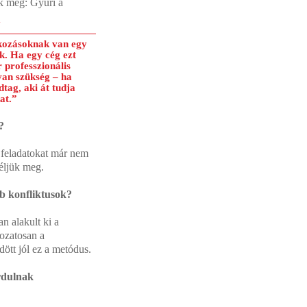
ak meg: Gyuri a
N
lkozásoknak van egy
k. Ha egy cég ezt
 professzionális
an szükség – ha
dtag, aki át tudja
at.”
?
 feladatokat már nem
zéljük meg.
bb konfliktusok?
n alakult ki a
kozatosan a
ött jól ez a metódus.
ordulnak