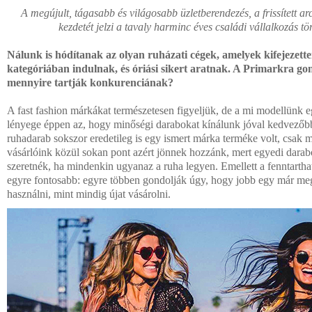
A megújult, tágasabb és világosabb üzletberendezés, a frissített ar
kezdetét jelzi a tavaly harminc éves családi vállalkozás tö
Nálunk is hódítanak az olyan ruházati cégek, amelyek kifejezett
kategóriában indulnak, és óriási sikert aratnak. A Primarkra go
mennyire tartják konkurenciának?
A fast fashion márkákat természetesen figyeljük, de a mi modellünk 
lényege éppen az, hogy minőségi darabokat kínálunk jóval kedvezőb
ruhadarab sokszor eredetileg is egy ismert márka terméke volt, csak m
vásárlóink közül sokan pont azért jönnek hozzánk, mert egyedi darab
szeretnék, ha mindenkin ugyanaz a ruha legyen. Emellett a fenntartha
egyre fontosabb: egyre többen gondolják úgy, hogy jobb egy már meg
használni, mint mindig újat vásárolni.