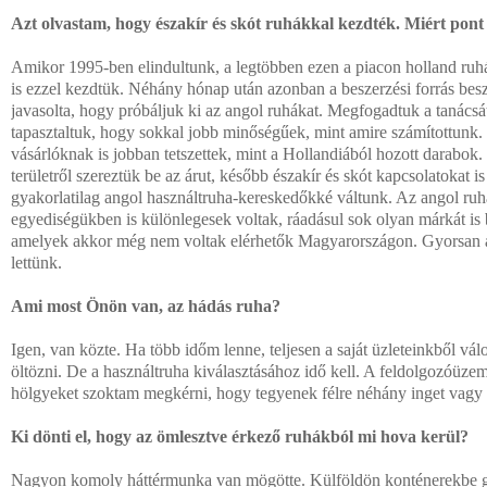
Azt olvastam, hogy északír és skót ruhákkal kezdték. Miért pont
Amikor 1995-ben elindultunk, a legtöbben ezen a piacon holland ruh
is ezzel kezdtük. Néhány hónap után azonban a beszerzési forrás besz
javasolta, hogy próbáljuk ki az angol ruhákat. Megfogadtuk a tanács
tapasztaltuk, hogy sokkal jobb minőségűek, mint amire számítottunk.
vásárlóknak is jobban tetszettek, mint a Hollandiából hozott darabok.
területről szereztük be az árut, később északír és skót kapcsolatokat is
gyakorlatilag angol használtruha-kereskedőkké váltunk. Az angol ruh
egyediségükben is különlegesek voltak, ráadásul sok olyan márkát is 
amelyek akkor még nem voltak elérhetők Magyarországon. Gyorsan 
lettünk.
Ami most Önön van, az hádás ruha?
Igen, van közte. Ha több időm lenne, teljesen a saját üzleteinkből válo
öltözni. De a használtruha kiválasztásához idő kell. A feldolgozóüz
hölgyeket szoktam megkérni, hogy tegyenek félre néhány inget vagy 
Ki dönti el, hogy az ömlesztve érkező ruhákból mi hova kerül?
Nagyon komoly háttérmunka van mögötte. Külföldön konténerekbe gy