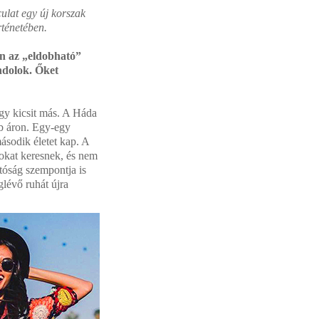
culat egy új korszak
rténetében.
en az „eldobható”
ndolok. Őket
egy kicsit más. A Háda
b áron. Egy-egy
ásodik életet kap. A
okat keresnek, és nem
tóság szempontja is
lévő ruhát újra