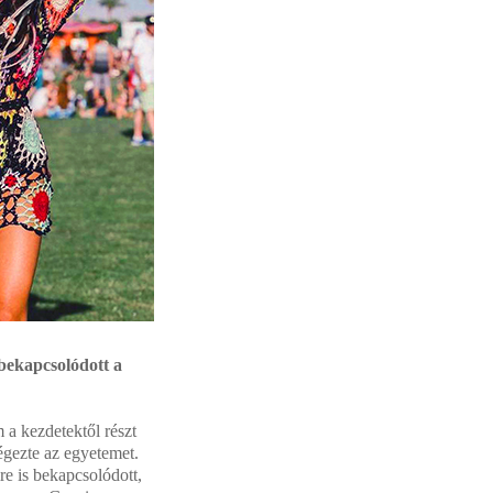
 bekapcsolódott a
 a kezdetektől részt
égezte az egyetemet.
re is bekapcsolódott,