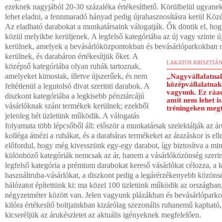
ezeknek nagyjából 20-30 százaléka értékesíthető. Körülbelül ugyanek
lehet eladni, a fennmaradó hányad pedig újrahasznosításra kerül Köz
Az eladható darabokat a munkatársaink válogatják. Ők döntik el, hog
közül melyikbe kerüljenek. A legfelső kategóriába az új vagy szinte 
kerülnek, amelyek a bevásárlóközpontokban és bevásárlóparkokban
kerülnek, és darabáron értékesítjük őket. A
LAKATOS KRISZTIÁ
középső kategóriába olyan ruhák tartoznak,
amelyeket kimostak, illetve újszerűek, és nem
„Nagyvállalatnak
középvállalatnak
feltétlenül a legutolsó divat szerinti darabok. A
vagyunk. Ez ráad
diszkont kategóriába a legkisebb pénztárcájú
amit nem lehet i
vásárlóknak szánt termékek kerülnek; ezekből
tréningeken megt
jelenleg hét üzletünk működik. A válogatás
folyamata több lépcsőből áll: először a munkatársak szelektálják az á
kolléga átnézi a ruhákat, és a darabáras termékeket az árazáskor is el
előfordul, hogy még kivesszünk egy-egy darabot, így biztosítva a mi
különböző kategóriák nemcsak az ár, hanem a vásárlóközönség szerint
legfelső kategória a prémium darabokat kereső vásárlókat célozza, a 
használtruha-vásárlókat, a diszkont pedig a legárérzékenyebb közöns
hálózatot építettünk ki: ma közel 100 üzletünk működik az országba
négyzetméter között van. Jelen vagyunk plázákban és bevásárlópark
kilóra értékesítő boltjainkban kizárólag szezonális ruhanemű kaphat
kicseréljük az árukészletet az aktuális igényeknek megfelelően.