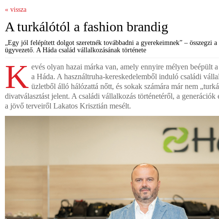
« vissza
A turkálótól a fashion brandig
„Egy jól felépített dolgot szeretnék továbbadni a gyerekeimnek” – összegzi a 
ügyvezető. A Háda család vállalkozásának története
K
evés olyan hazai márka van, amely ennyire mélyen beépült 
a Háda. A használtruha-kereskedelemből induló családi váll
üzletből álló hálózattá nőtt, és sokak számára már nem „turk
divatválasztást jelent. A családi vállalkozás történetéről, a generáció
a jövő terveiről Lakatos Krisztián mesélt.