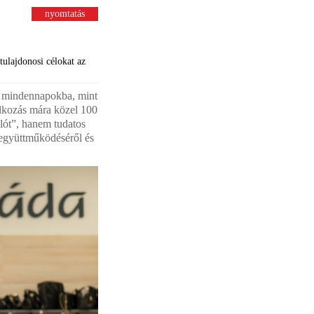
nyomtatás
tulajdonosi célokat az
a mindennapokba, mint
alkozás mára közel 100
álót”, hanem tudatos
k együttműködéséről és