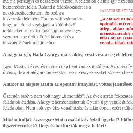
ma ő a pénzügyi és beszerzési vezető. A feladatok eleinte így oszlott
beszerzésért felelt, Roland a feldolgozásért és a
LAKATOS KRISZTIÁ
nagykereskedelemért, én pedig a
kiskereskedelemért. Fontos volt számunkra,
„A családi válla
optimális méretü
hogy mindenki végigjárja a különböző
átlépi, akkor már
területeket, és csak utána kapjon végleges
menedzsmentre v
szerepet – az érdeklődési körének és a
nincs olyan csalá
hozzáértésének megfelelően.
venni a feladatok
A nagybátyja, Háda György ma is aktív, részt vesz a cég életében
Igen. Most 74 éves, és minden nap bent van az irodában. Az operatív
ő viszi, de a stratégiai döntésekben részt vesz, és ezeket közösen bes
Amikor az alapító átadta az operatív irányítást, voltak jelentőse
Őszintén szólva nem volt nagy „kimondás”. Az évek során fokozatosa
feladatok átadása. Ahogy tehermentesítettük Gyurit, úgy vettük át fo
feladatokat. Nem volt egy éles vonalhúzás, és talán éppen ezért működ
Miként tudják összeegyeztetni a családi- és üzleti ügyeket? Előf
összezörrenések? Hogy és hol húzzák meg a határt?