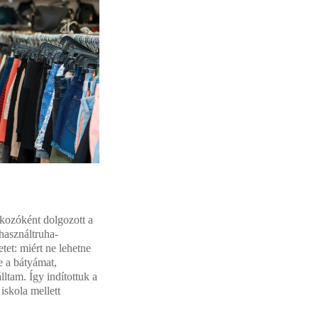
lkozóként dolgozott a
használtruha-
etet: miért ne lehetne
e a bátyámat,
lltam. Így indítottuk a
iskola mellett