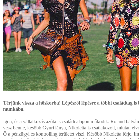
Térjünk vissza a hőskorba! Lépésről lépésre a többi családtag is
munkába.
Igen, és a vállalkozás azóta is családi alapon működik. Roland bátyám
vesz benne, később Gyuri lánya, Nikoletta is csatlakozott, miután elv
Ő a pénzügyi és kontrolling területet viszi. Később Nikoletta férje, Im