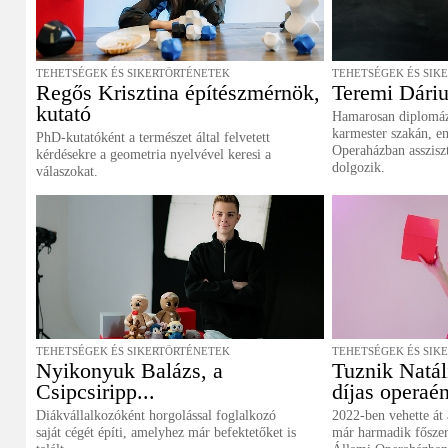
TEHETSÉGEK ÉS SIKERTÖRTÉNETEK
TEHETSÉGEK ÉS SIK
Regős Krisztina építészmérnök,
Teremi Dáriu
kutató
Hamarosan diplomáz
karmester szakán, e
PhD-kutatóként a természet által felvetett
Operaházban asszisz
kérdésekre a geometria nyelvével keresi a
dolgozik.
válaszokat.
TEHETSÉGEK ÉS SIKERTÖRTÉNETEK
TEHETSÉGEK ÉS SIK
Nyikonyuk Balázs, a
Tuznik Natál
Csipcsiripp...
díjas operaé
Diákvállalkozóként horgolással foglalkozó
2022-ben vehette át 
saját cégét építi, amelyhez már befektetőket is
már harmadik főszer