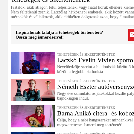
Fiatalok, akik átlagon felül teljesítenek, vagy fiatal koruk ellenére kie
Nem feltétlenül zsenik. Látszólag hétköznapi emberek, akik között vann
mérnökök és vállalkozók, akik eltökélten dolgoznak azon, hogy álmaikat
Inspirálónak találja a tehetségek történeteit?
Ossza meg ismerőseivel!
TEHETSÉGEK ÉS SIKERTÖRTÉNETEK
Laczkó Evelin Vivien sporto
Nevelőedzője szerint a biatlonisták között ő 
között a legjobb biatlonista.
TEHETSÉGEK ÉS SIKERTÖRTÉNETEK
Németh Eszter autóversenyz
Négy éve szimulátoros játékokkal kezdte pál
bajnokságon indul.
TEHETSÉGEK ÉS SIKERTÖRTÉNETEK
Barna Anikó citera- és kob
Célja, hogy a népi hangszereket mindenkivel
megszerettesse. Ismerd meg történetét!