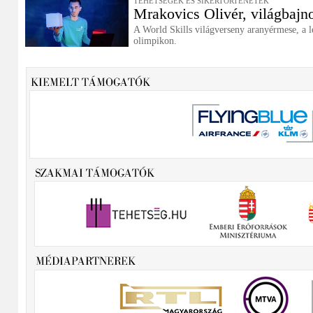
TEHETSÉGEK ÉS SIKERTÖRTÉNETEK
Mrakovics Olivér, világbajn
A World Skills világverseny aranyérmese, a 
olimpikon.