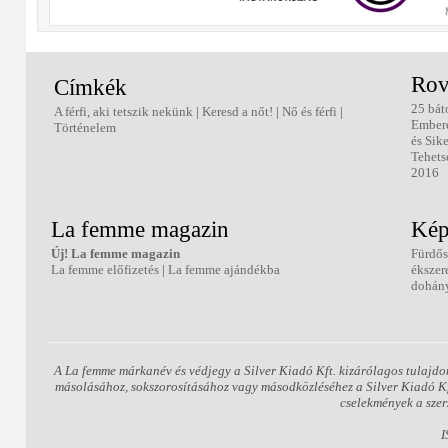
Rov
Címkék
25 bát
A férfi, aki tetszik nekünk
|
Keresd a nőt!
|
Nő és férfi
|
Ember
Történelem
és Sik
Tehets
2016
La femme magazin
Kép
Új! La femme magazin
Fürdős
La femme előfizetés
|
La femme ajándékba
ékszer
dohány
A La femme márkanév és védjegy a Silver Kiadó Kft. kizárólagos tulajdo
másolásához, sokszorosításához vagy másodközléséhez a Silver Kiadó Kft.
cselekmények a szer
I