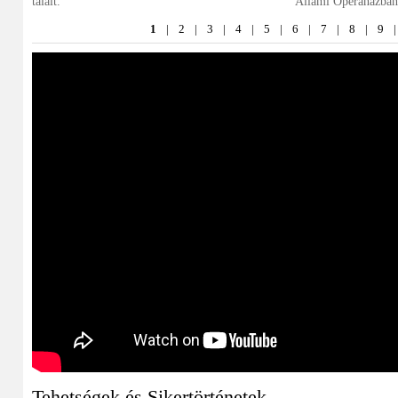
talált.
Állami Operaházban
1
|
2
|
3
|
4
|
5
|
6
|
7
|
8
|
9
|
Tehetségek és Sikertörténetek