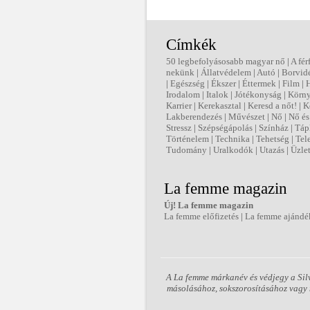
Címkék
50 legbefolyásosabb magyar nő
|
A fér
nekünk
|
Állatvédelem
|
Autó
|
Borvid
|
Egészség
|
Ékszer
|
Éttermek
|
Film
|
Irodalom
|
Italok
|
Jótékonyság
|
Körny
Karrier
|
Kerekasztal
|
Keresd a nőt!
|
K
Lakberendezés
|
Művészet
|
Nő
|
Nő és 
Stressz
|
Szépségápolás
|
Színház
|
Táp
Történelem
|
Technika
|
Tehetség
|
Tel
Tudomány
|
Uralkodók
|
Utazás
|
Üzle
La femme magazin
Új! La femme magazin
La femme előfizetés
|
La femme ajándé
A La femme márkanév és védjegy a Silv
másolásához, sokszorosításához vagy m