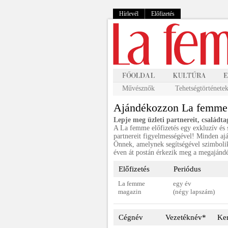
Hírlevél
Előfizetés
Művésznők
Tehetségtörténete
Ajándékozzon La femme e
Lepje meg üzleti partnereit, családta
A La femme előfizetés egy exkluzív és s
partnereit figyelmességével! Minden aj
Önnek, amelynek segítségével szimbolik
éven át postán érkezik meg a megajánd
Előfizetés
Periódus
La femme
egy év
magazin
(négy lapszám)
Cégnév
Vezetéknév*
Ke