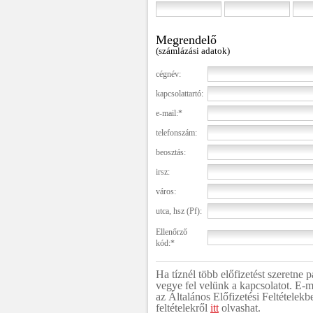
Megrendelő
(számlázási adatok)
cégnév:
kapcsolattartó:
e-mail:*
telefonszám:
beosztás:
irsz:
város:
utca, hsz (Pf):
Ellenőrző
kód:*
Ha tíznél több előfizetést szeretne
vegye fel velünk a kapcsolatot. E-m
az Általános Előfizetési Feltételekb
feltételekről
itt
olvashat.