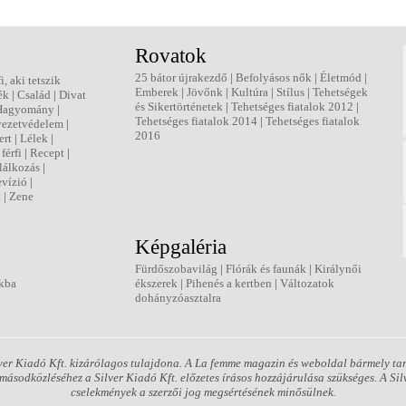
Rovatok
25 bátor újrakezdő
|
Befolyásos nők
|
Életmód
|
fi, aki tetszik
Emberek
|
Jövőnk
|
Kultúra
|
Stílus
|
Tehetségek
ék
|
Család
|
Divat
és Sikertörténetek
|
Tehetséges fiatalok 2012
|
Hagyomány
|
Tehetséges fiatalok 2014
|
Tehetséges fiatalok
ezetvédelem
|
2016
ert
|
Lélek
|
férfi
|
Recept
|
lálkozás
|
evízió
|
t
|
Zene
Képgaléria
Fürdőszobavilág
|
Flórák és faunák
|
Királynői
kba
ékszerek
|
Pihenés a kertben
|
Változatok
dohányzóasztalra
er Kiadó Kft. kizárólagos tulajdona. A La femme magazin és weboldal bármely tart
ásodközléséhez a Silver Kiadó Kft. előzetes írásos hozzájárulása szükséges. A Silv
cselekmények a szerzői jog megsértésének minősülnek.