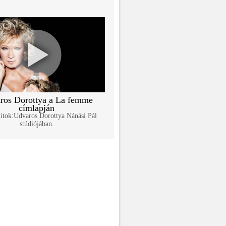
ros Dorottya a La femme
címlapján
itok:Udvaros Dorottya Nánási Pál
stúdiójában.