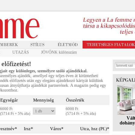
k
UTAZÁS
JÖVŐNK különszám
lőfizetést!
gjait egy különleges, személyre szóló ajándékkal.
zemélyes ajándék, amellyel egy teljes éven át kitüntetheti
ándék előfizetés után egy elegáns ajándékozó kártyát küldünk
usan átnyújthatja ajándékát partnerének. A magazin pedig egy
ékozotthoz.
Egységár
Mennyiség
Összérték
6000 Ft
6000 Ft
(5714 Ft + 5% áfa)
(
5714
Ft + 5% áfa)
Vál
dohány
resztnév*
Irsz*
Város*
Utca, hsz (Pf.)*