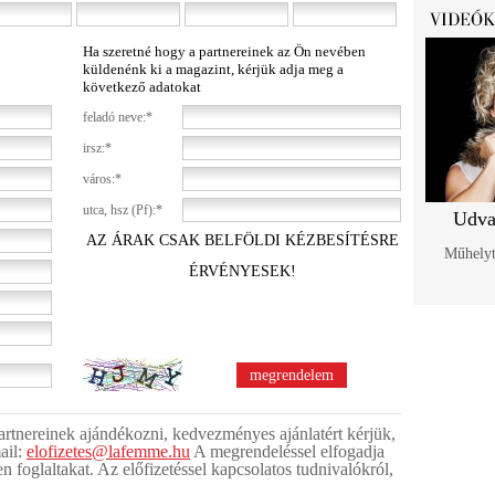
Ha szeretné hogy a partnereinek az Ön nevében
küldenénk ki a magazint, kérjük adja meg a
következő adatokat
feladó neve:*
irsz:*
város:*
utca, hsz (Pf):*
Udva
AZ ÁRAK CSAK BELFÖLDI KÉZBESÍTÉSRE
Műhelyt
ÉRVÉNYESEK!
 partnereinek ajándékozni, kedvezményes ajánlatért kérjük,
ail:
elofizetes@lafemme.hu
A megrendeléssel elfogadja
en foglaltakat. Az előfizetéssel kapcsolatos tudnivalókról,