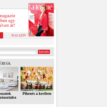
tozatok
Pihenés a kertben
zóasztalra