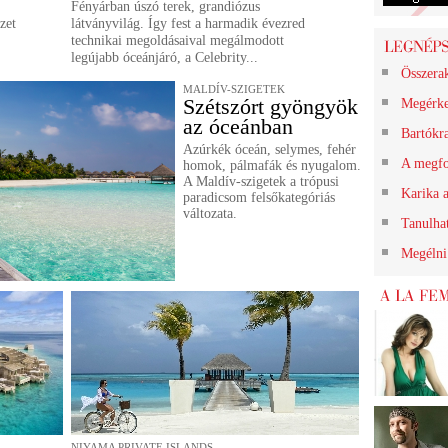
Fényárban úszó terek, grandiózus
zet
látványvilág. Így fest a harmadik évezred
technikai megoldásaival megálmodott
legújabb óceánjáró, a Celebrity...
Összerak
MALDÍV-SZIGETEK
Szétszórt gyöngyök
Megérk
az óceánban
Bartókr
Azúrkék óceán, selymes, fehér
A megfo
homok, pálmafák és nyugalom.
A Maldív-szigetek a trópusi
Karika a
paradicsom felsőkategóriás
változata.
Tanulha
Megélni 
NIYAMA PRIVATE ISLANDS