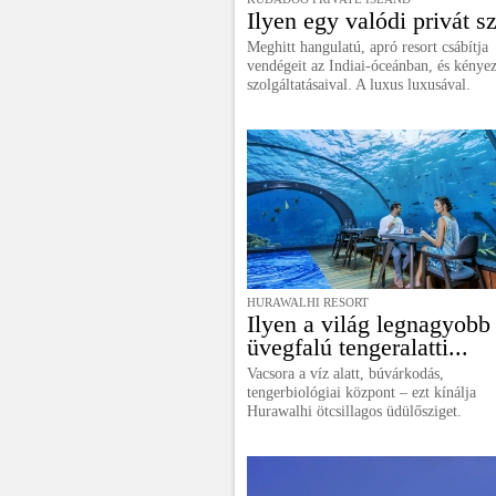
Ilyen egy valódi privát sz
Meghitt hangulatú, apró resort csábítja
vendégeit az Indiai-óceánban, és kényez
szolgáltatásaival. A luxus luxusával.
HURAWALHI RESORT
Ilyen a világ legnagyobb
üvegfalú tengeralatti...
Vacsora a víz alatt, búvárkodás,
tengerbiológiai központ – ezt kínálja
Hurawalhi ötcsillagos üdülősziget.