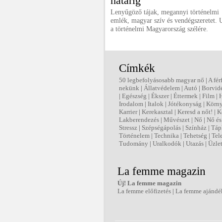
határig
Lenyűgöző tájak, megannyi történelmi
emlék, magyar szív és vendégszeretet. 
a történelmi Magyarország szélére.
Címkék
50 legbefolyásosabb magyar nő
|
A fér
nekünk
|
Állatvédelem
|
Autó
|
Borvid
|
Egészség
|
Ékszer
|
Éttermek
|
Film
|
Irodalom
|
Italok
|
Jótékonyság
|
Körny
Karrier
|
Kerekasztal
|
Keresd a nőt!
|
K
Lakberendezés
|
Művészet
|
Nő
|
Nő és 
Stressz
|
Szépségápolás
|
Színház
|
Táp
Történelem
|
Technika
|
Tehetség
|
Tel
Tudomány
|
Uralkodók
|
Utazás
|
Üzle
La femme magazin
Új! La femme magazin
La femme előfizetés
|
La femme ajándé