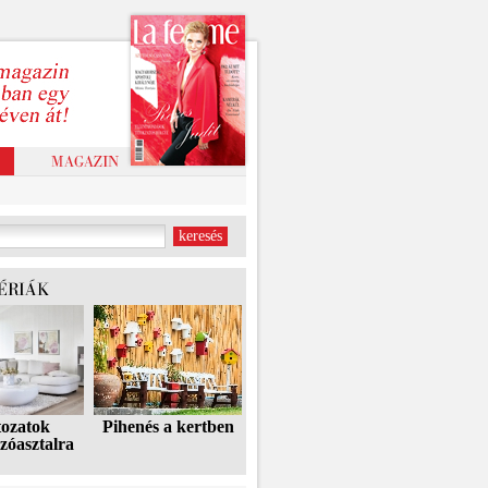
tozatok
Pihenés a kertben
zóasztalra