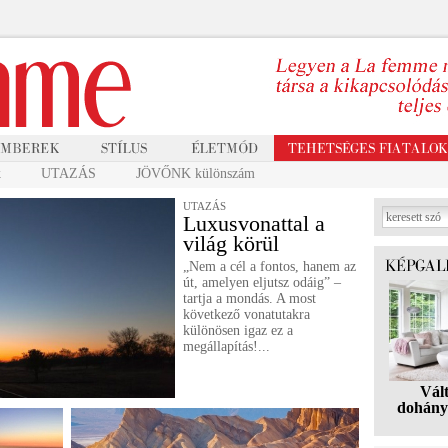
k
UTAZÁS
JÖVŐNK különszám
UTAZÁS
Luxusvonattal a
világ körül
„Nem a cél a fontos, hanem az
út, amelyen eljutsz odáig” –
tartja a mondás. A most
következő vonatutakra
különösen igaz ez a
megállapítás!...
Vál
dohány