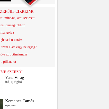
ni mindazt, ami szétesett
ezni önmagunkhoz
a hangolva
ghatatlan varázs
 szem alatt vagy betegség?
tó-e az optimizmus?
a pillanatot
Vass Virág
író, újságíró
Kemenes Tamás
újságíró