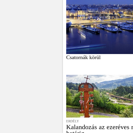
Csatornák körül
ERDÉLY
Kalandozás az ezeréves