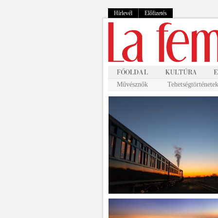
Hírlevél
Előfizetés
Művésznők
Tehetségtörténete