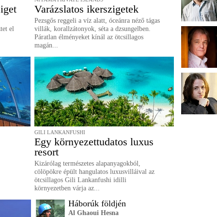
iget
Varázslatos ikerszigetek
Pezsgős reggeli a víz alatt, óceánra néző tágas
tet el
villák, korallzátonyok, séta a dzsungelben.
Páratlan élményeket kínál az ötcsillagos
magán...
GILI LANKANFUSHI
Egy környezettudatos luxus
resort
Kizárólag természetes alapanyagokból,
cölöpökre épült hangulatos luxusvilláival az
ötcsillagos Gili Lankanfushi idilli
környezetben várja az...
Háborúk földjén
Al Ghaoui Hesna