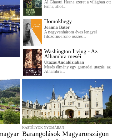
Al Ghaoui Hesna szeret a világban ott
lenni, ahol...
Homokhegy
Joanna Bator
A negyvenhárom éves lengyel
filozófus-írónő összes...
Washington Irving - Az
Alhambra meséi
Utazás Andalúziában
Mesés élmény egy granadai utazás, az
Alhambra...
KASTÉLYOK NYOMÁBAN
 magyar
Barangolások Magyarországon