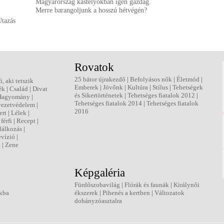
Magyarország kastélyokban igen gazdag.
Merre barangoljunk a hosszú hétvégén?
Utazás
Rovatok
25 bátor újrakezdő
|
Befolyásos nők
|
Életmód
|
fi, aki tetszik
Emberek
|
Jövőnk
|
Kultúra
|
Stílus
|
Tehetségek
ék
|
Család
|
Divat
és Sikertörténetek
|
Tehetséges fiatalok 2012
|
Hagyomány
|
Tehetséges fiatalok 2014
|
Tehetséges fiatalok
ezetvédelem
|
2016
ert
|
Lélek
|
férfi
|
Recept
|
lálkozás
|
evízió
|
t
|
Zene
Képgaléria
Fürdőszobavilág
|
Flórák és faunák
|
Királynői
kba
ékszerek
|
Pihenés a kertben
|
Változatok
dohányzóasztalra