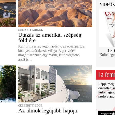
NEMZETI PARKOK
Utazás az amerikai szépség
földjére
Kalifornia a ragyogó napfény, az óceánpart, a
La 
könnyed szórakozás világa. A partvidék
Különlege
mögött azonban egy másik, különlegesebb
arcát is...
Lepje meg ü
családtagja
különleges,
szóló ajánd
CELEBRITY EDGE
Az álmok legújabb hajója