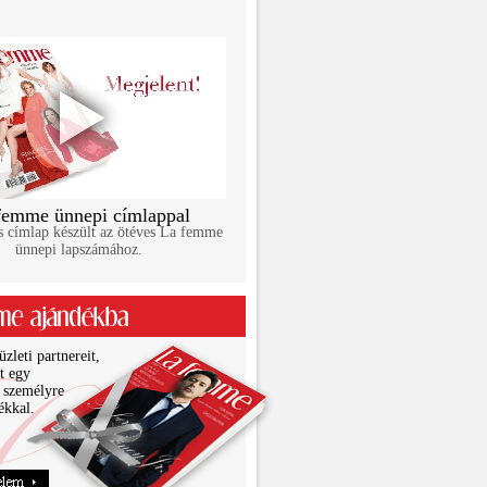
femme ünnepi címlappal
s címlap készült az ötéves La femme
ünnepi lapszámához.
zleti partnereit,
it egy
 személyre
ékkal.