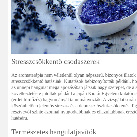
Stresszcsökkentő csodaszerek
Az aromaterápia nem véletlenül olyan népszerű, bizonyos illato
stresszcsökkentő hatásúak. Kutatások bebizonyították például, ho
az ünnepi hangulat megalapozásában játszik nagy szerepet, de a sz
következtetésre jutottak például a japán Kiotói Egyetem kutatói is
(erdei fürdőzés) hagyományát tanulmányozták. A vizsgálat során 
köszönhetően jelentős stressz- és a depressziószint-csökkenést fi
résztvevői szinte azonnal nyugodtabbnak és ellazultabbnak érezté
hatására.
Természetes hangulatjavítók