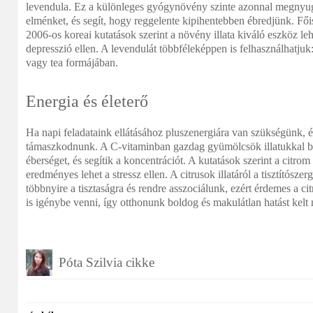
levendula. Ez a különleges gyógynövény szinte azonnal megnyugta
elménket, és segít, hogy reggelente kipihentebben ébredjünk. Fői
2006-os koreai kutatások szerint a növény illata kiváló eszköz leh
depresszió ellen. A levendulát többféleképpen is felhasználhatjuk:
vagy tea formájában.
Energia és életerő
Ha napi feladataink ellátásához pluszenergiára van szükségünk, ér
támaszkodnunk. A C-vitaminban gazdag gyümölcsök illatukkal bi
éberséget, és segítik a koncentrációt. A kutatások szerint a citro
eredményes lehet a stressz ellen. A citrusok illatáról a tisztítósze
többnyire a tisztaságra és rendre asszociálunk, ezért érdemes a ci
is igénybe venni, így otthonunk boldog és makulátlan hatást kel
Póta Szilvia cikke