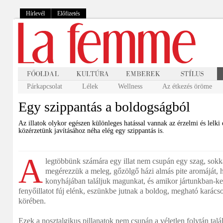
Hírlevél
Előfizetés
Párkapcsolat
Lélek
Wellness
Az étkezés öröme
Egy szippantás a boldogságból
Az illatok olykor egészen különleges hatással vannak az érzelmi és lelki
közérzetünk javításához néha elég egy szippantás is.
A
legtöbbünk számára egy illat nem csupán egy szag, sok
megérezzük a meleg, gőzölgő házi almás pite aromáját, 
konyhájában találjuk magunkat, és amikor jártunkban-ke
fenyőillatot fúj elénk, eszünkbe jutnak a boldog, megható karácso
körében.
Ezek a nosztalgikus pillanatok nem csupán a véletlen folytán tal