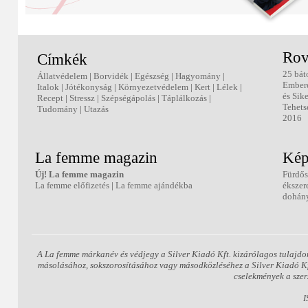
Rov
Címkék
25 bát
Állatvédelem
|
Borvidék
|
Egészség
|
Hagyomány
|
Ember
Italok
|
Jótékonyság
|
Környezetvédelem
|
Kert
|
Lélek
|
és Sik
Recept
|
Stressz
|
Szépségápolás
|
Táplálkozás
|
Tehets
Tudomány
|
Utazás
2016
La femme magazin
Kép
Új! La femme magazin
Fürdős
La femme előfizetés
|
La femme ajándékba
ékszer
dohány
A La femme márkanév és védjegy a Silver Kiadó Kft. kizárólagos tulajdo
másolásához, sokszorosításához vagy másodközléséhez a Silver Kiadó Kft.
cselekmények a szer
I