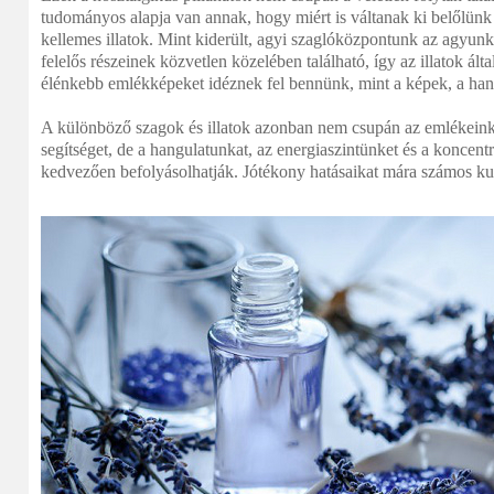
tudományos alapja van annak, hogy miért is váltanak ki belőlünk i
kellemes illatok. Mint kiderült, agyi szaglóközpontunk az agyun
felelős részeinek közvetlen közelében található, így az illatok ált
élénkebb emlékképeket idéznek fel bennünk, mint a képek, a h
A különböző szagok és illatok azonban nem csupán az emlékeink
segítséget, de a hangulatunkat, az energiaszintünket és a koncent
kedvezően befolyásolhatják. Jótékony hatásaikat mára számos kut