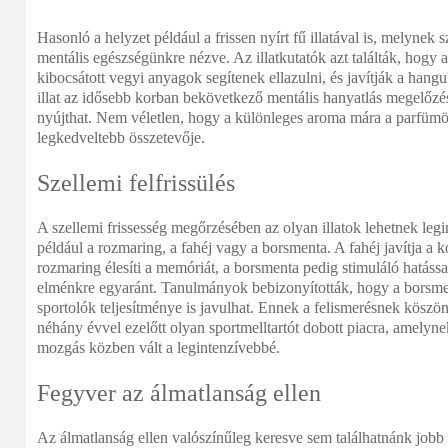
Hasonló a helyzet például a frissen nyírt fű illatával is, melynek 
mentális egészségünkre nézve. Az illatkutatók azt találták, hogy a 
kibocsátott vegyi anyagok segítenek ellazulni, és javítják a hangu
illat az idősebb korban bekövetkező mentális hanyatlás megelőzé
nyújthat. Nem véletlen, hogy a különleges aroma mára a parfümök
legkedveltebb összetevője.
Szellemi felfrissülés
A szellemi frissesség megőrzésében az olyan illatok lehetnek leg
például a rozmaring, a fahéj vagy a borsmenta. A fahéj javítja a k
rozmaring élesíti a memóriát, a borsmenta pedig stimuláló hatássa
elménkre egyaránt. Tanulmányok bebizonyították, hogy a borsmen
sportolók teljesítménye is javulhat. Ennek a felismerésnek kösz
néhány évvel ezelőtt olyan sportmelltartót dobott piacra, amelyne
mozgás közben vált a legintenzívebbé.
Fegyver az álmatlanság ellen
Az álmatlanság ellen valószínűleg keresve sem találhatnánk jobb 