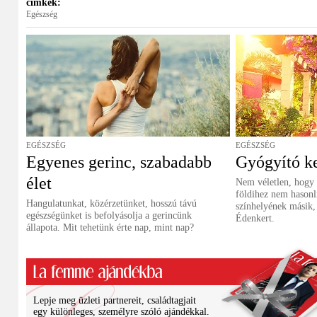
címkék:
Egészség
EGÉSZSÉG
EGÉSZSÉG
Egyenes gerinc, szabadabb
Gyógyító k
élet
Nem véletlen, hogy
földihez nem hasonlí
Hangulatunkat, közérzetünket, hosszú távú
színhelyének másik,
egészségünket is befolyásolja a gerincünk
Édenkert.
állapota. Mit tehetünk érte nap, mint nap?
Lepje meg üzleti partnereit, családtagjait
egy különleges, személyre szóló ajándékkal.