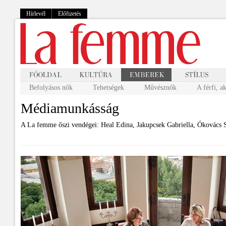
Hírlevél
Előfizetés
Befolyásos nők
Tehetségek
Művésznők
A férfi, a
Médiamunkásság
A La femme őszi vendégei: Heal Edina, Jakupcsek Gabriella, Ókovács S