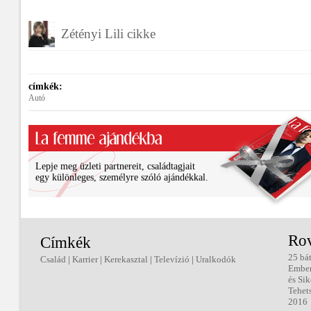
Zétényi Lili cikke
címkék:
Autó
Lepje meg üzleti partnereit, családtagjait
egy különleges, személyre szóló ajándékkal.
Ro
Címkék
25 bá
Család
|
Karrier
|
Kerekasztal
|
Televízió
|
Uralkodók
Embe
és Sik
Tehet
2016