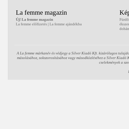
La femme magazin
Kép
Új! La femme magazin
Fürdő
La femme előfizetés
|
La femme ajándékba
éksze
dohán
A La femme márkanév és védjegy a Silver Kiadó Kft. kizárólagos tulajd
másolásához, sokszorosításához vagy másodközléséhez a Silver Kiadó Kft
cselekmények a sze