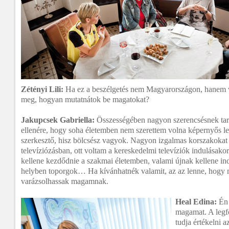
Zétényi Lili:
Ha ez a beszélgetés nem Magyarországon, hanem v
meg, hogyan mutatnátok be magatokat?
Jakupcsek Gabriella:
Összességében nagyon szerencsésnek ta
ellenére, hogy soha életemben nem szerettem volna képernyős le
szerkesztő, hisz bölcsész vagyok. Nagyon izgalmas korszakokat 
televíziózásban, ott voltam a kereskedelmi televíziók indulásako
kellene kezdődnie a szakmai életemben, valami újnak kellene in
helyben toporgok… Ha kívánhatnék valamit, az az lenne, hogy 
varázsolhassak magamnak.
Heal Edina:
Én 
magamat. A legf
tudja értékelni az