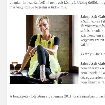
világkarrierhez. Ezt belátni nem volt könnyű. Utólag örülök, hog
már vagy tíz éve beszélni is tudok róla.
Jakupcsek Gabr
a Színház- és F
túl voltam a má
szórások voltak
azért kezdtem el
kegyelmezzetek 
valaki!
Zétényi Lili:
De 
Jakupcsek Gabr
nem én leszek a
nem leszek, de a
ott, egyszerűen 
nem alkalmas rá
A beszélgetés folytatása a La femme 2011. őszi számában olvas