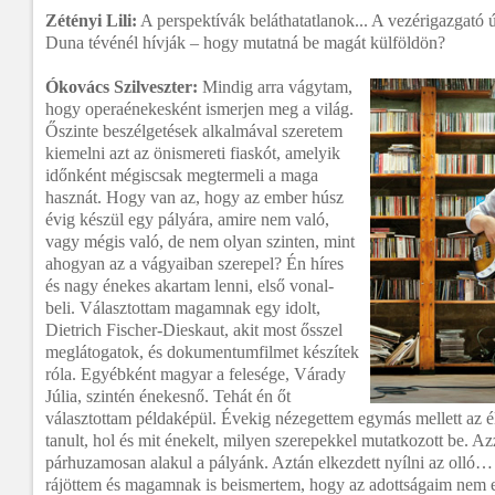
Zétényi Lili:
A perspektívák beláthatatlanok... A vezérigazgató 
Duna tévénél hívják – hogy mutatná be magát külföldön?
Ókovács Szilveszter:
Mindig arra vágytam,
hogy operaénekesként ismerjen meg a világ.
Őszinte beszélgetések alkalmával szeretem
kiemelni azt az önismereti fiaskót, amelyik
időnként mégiscsak megtermeli a maga
hasznát. Hogy van az, hogy az ember húsz
évig készül egy pályára, amire nem való,
vagy mégis való, de nem olyan szinten, mint
ahogyan az a vágyaiban szerepel? Én híres
és nagy énekes akartam lenni, első vonal-
beli. Választottam magamnak egy idolt,
Dietrich Fischer-Dieskaut, akit most ősszel
meglátogatok, és dokumentumfilmet készítek
róla. Egyébként magyar a felesége, Várady
Júlia, szintén énekesnő. Tehát én őt
választottam példaképül. Évekig nézegettem egymás mellett az él
tanult, hol és mit énekelt, milyen szerepekkel mutatkozott be. A
párhuzamosan alakul a pályánk. Aztán elkezdett nyílni az olló… és
rájöttem és magamnak is beismertem, hogy az adottságaim nem