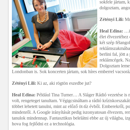
sokfele jártam, 
dolgoztam, ango
Zétényi Lili:
Mr
Heal Edina:
…ig
élet élvezetéhez
két szép félang
reklámszakmában
berlini fal, jött 
reklámcégek. Na
Dolgoztam lemez
Londonban is. Sok koncerten jártam, sok híres emberrel vacsorá
Zétényi Lili:
Ki az, aki rögtön eszedbe jut?
Heal Edina:
Például Tina Turner… A Sláger Rádió vezetése is 
volt, rengeteget tanultam. Végigcsináltam a rádió kríziskorszakát 
többet lehetett tanulni, mint az előző öt-tíz évből. Emberekről, pol
mindenről. A Google irányítását pedig iszonyatosan élvezem, re
tanulok mindennap. Fantasztikus belelátni ebbe az új világba, i
hova fog fejlődni ez a technológia.