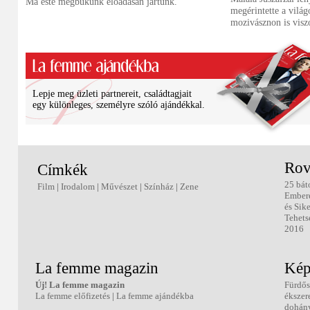
Ma este megbukunk előadásán jártunk.
megérintette a vilá
mozivásznon is viszo
Lepje meg üzleti partnereit, családtagjait
egy különleges, személyre szóló ajándékkal.
Rov
Címkék
25 bát
Film
|
Irodalom
|
Művészet
|
Színház
|
Zene
Ember
és Sik
Tehets
2016
La femme magazin
Kép
Új! La femme magazin
Fürdős
La femme előfizetés
|
La femme ajándékba
ékszer
dohány