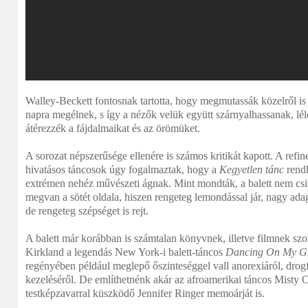
Walley-Beckett fontosnak tartotta, hogy megmutassák közelről is 
napra megélnek, s így a nézők velük együtt szárnyalhassanak, lé
átérezzék a fájdalmaikat és az örömüket.
A sorozat népszerűsége ellenére is számos kritikát kapott. A refi
hivatásos táncosok úgy fogalmaztak, hogy a
Kegyetlen tánc
rendk
extrémen nehéz művészeti ágnak. Mint mondták, a balett nem csil
megvan a sötét oldala, hiszen rengeteg lemondással jár, nagy ada
de rengeteg szépséget is rejt.
A balett már korábban is számtalan könyvnek, illetve filmnek szol
Kirkland a legendás New York-i balett-táncos
Dancing On My G
regényében például meglepő őszinteséggel vall anorexiáról, drogf
kezeléséről.
De említhetnénk akár az afroamerikai táncos Misty 
testképzavarral küszködő Jennifer Ringer memoárját is.