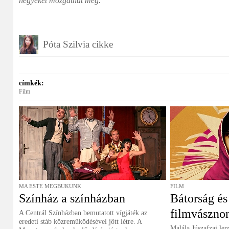
hegyeket mozgathat meg.
Póta Szilvia cikke
címkék:
Film
MA ESTE MEGBUKUNK
FILM
Színház a színházban
Bátorság és
filmvászno
A Centrál Színházban bemutatott vígjáték az
eredeti stáb közreműködésével jött létre. A
Malála Júszafzai len