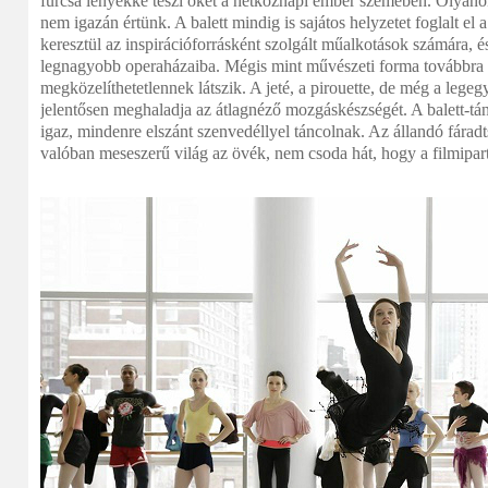
furcsa lényekké teszi őket a hétköznapi ember szemében. Olyano
nem igazán értünk. A balett mindig is sajátos helyzetet foglalt e
keresztül az inspirációforrásként szolgált műalkotások számára, é
legnagyobb operaházaiba. Mégis mint művészeti forma továbbra i
megközelíthetetlennek látszik. A jeté, a pirouette, de még a lege
jelentősen meghaladja az átlagnéző mozgáskészségét. A balett-t
igaz, mindenre elszánt szenvedéllyel táncolnak. Az állandó fáradt
valóban meseszerű világ az övék, nem csoda hát, hogy a filmipa