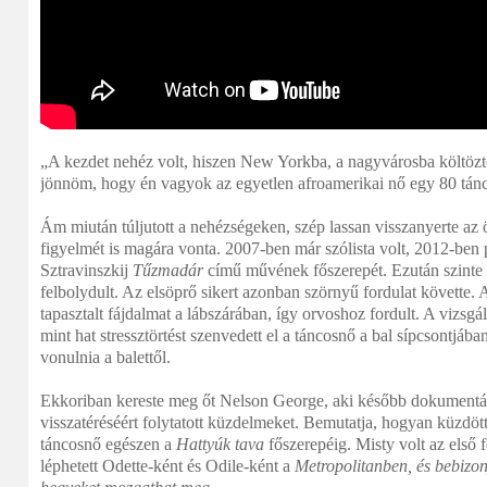
„A kezdet nehéz volt, hiszen New Yorkba, a nagyvárosba költöztem
jönnöm, hogy én vagyok az egyetlen afroamerikai nő egy 80 tánco
Ám miután túljutott a nehézségeken, szép lassan visszanyerte az
figyelmét is magára vonta. 2007-ben már szólista volt, 2012-ben p
Sztravinszkij
Tűzmadár
című művének főszerepét. Ezután szinte 
felbolydult. Az elsöprő sikert azonban szörnyű fordulat követte.
tapasztalt fájdalmat a lábszárában, így orvoshoz fordult. A vizsgá
mint hat stressztörtést szenvedett el a táncosnő a bal sípcsontjába
vonulnia a balettől.
Ekkoriban kereste meg őt Nelson George, aki később dokumentálta
visszatéréséért folytatott küzdelmeket. Bemutatja, hogyan küzdöt
táncosnő egészen a
Hattyúk tava
főszerepéig. Misty volt az első f
léphetett Odette-ként és Odile-ként a
Metropolitanben, és bebizon