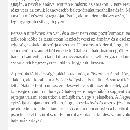
ajtaján, a nevét kiabálva. Miután kimászik az ablakon, Claire Ne
részt vesz az egyik legnevesebb balett-társulat meghallgatásán. 
társulat művészeti igazgatóját, Pault, aki mindent elkövet azért, h
legragyogóbb csillaga legyen!
Persze a hírnévnek ára van, és a siker nem csak pozitívumokat t
telik sok időbe és társulatban kezdetét veszi az ármány és a csels
tehetsége sokaknak szúrja a szemét. Hamarosan kiderül, hogy bi
sem merő jó szándékból emelte ki Claire-t a balerinatömegből. 
hanem Laurentet, a társulat fő mecénását is le kell nyűgöznie tán
szakmabeli képességeivel, ahhoz hogy kitörhessen.
A produkció hitelességét alátámasztandó, a főszerepet Sarah Hay,
alakítja, akit korábban a
Fekete hattyú
ban is feltűnt. A sorozat ké
tett a Natalie Portman főszereplésével készült mozifilm sötét, gót
többsége olyan, mintha egy Shakespeare-tragédiából csöppent vo
rejteget valami sötét titkot a múltjában, vagy a jelenében. A
Kegye
epizódja alapján elmondható, hogy a cselszövés és a szex jóval 
produkcióban, mint a tánc, és elsősorban nem annyira a balettről
psziché sötét titkairól szól. Felmerül azonban a kérdés, vajon val
balerinák világa?