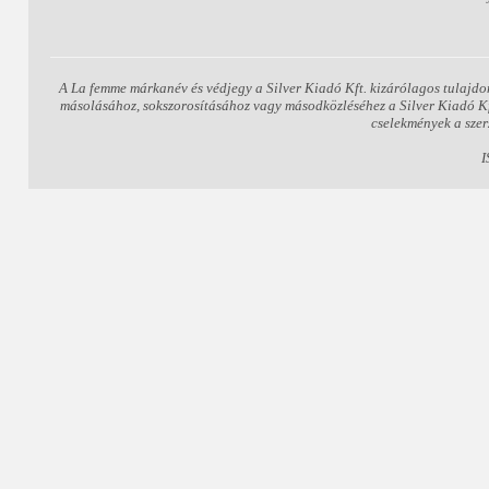
A La femme márkanév és védjegy a Silver Kiadó Kft. kizárólagos tulajdo
másolásához, sokszorosításához vagy másodközléséhez a Silver Kiadó Kft.
cselekmények a szer
I