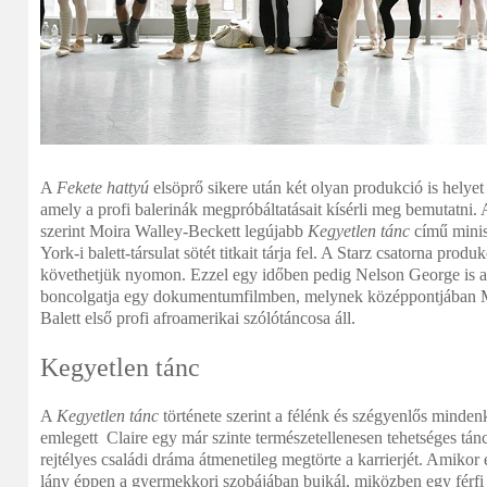
A
Fekete hattyú
elsöprő sikere után két olyan produkció is helyet 
amely a profi balerinák megpróbáltatásait kísérli meg bemutatni.
szerint Moira Walley-Beckett legújabb
Kegyetlen tánc
című minis
York-i balett-társulat sötét titkait tárja fel. A S
tarz csatorna produk
követhetjük nyomon. Ezzel egy időben pedig Nelson George is ah
boncolgatja egy dokumentumfilmben, melynek középpontjában M
Balett első profi afroamerikai szólótáncosa áll.
Kegyetlen tánc
A
Kegyetlen tánc
története szerint a félénk és szégyenlős minden
emlegett Claire egy már szinte természetellenesen tehetséges tán
rejtélyes családi dráma átmenetileg megtörte a karrierjét. Amikor 
lány éppen a gyermekkori szobájában bujkál, miközben egy férfi