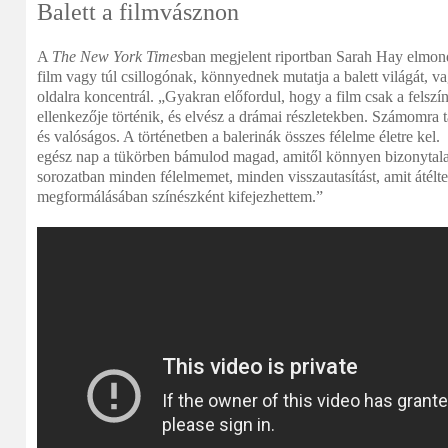
Balett a filmvásznon
A
The New York Times
ban megjelent riportban Sarah Hay elmondt
film vagy túl csillogónak, könnyednek mutatja a balett világát, va
oldalra koncentrál. „Gyakran előfordul, hogy a film csak a felszí
ellenkezője történik, és elvész a drámai részletekben. Számomra tá
és valóságos. A történetben a balerinák összes félelme életre kel
egész nap a tükörben bámulod magad, amitől könnyen bizonytal
sorozatban minden félelmemet, minden visszautasítást, amit átélt
megformálásában színészként kifejezhettem.”