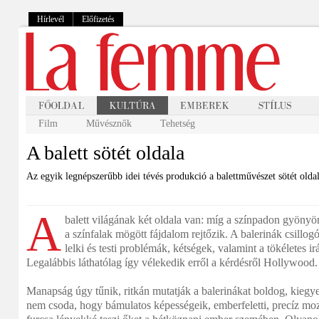
Hírlevél
Előfizetés
Film
Művésznők
Tehetség
A balett sötét oldala
Az egyik legnépszerűbb idei tévés produkció a balettművészet sötét oldal
A
balett világának két oldala van: míg a színpadon gyönyö
a színfalak mögött fájdalom rejtőzik. A balerinák csillogó
lelki és testi problémák, kétségek, valamint a tökéletes ir
Legalábbis láthatólag így vélekedik erről a kérdésről Hollywood.
Manapság úgy tűnik, ritkán mutatják a balerinákat boldog, kieg
nem csoda, hogy bámulatos képességeik, emberfeletti, precíz m