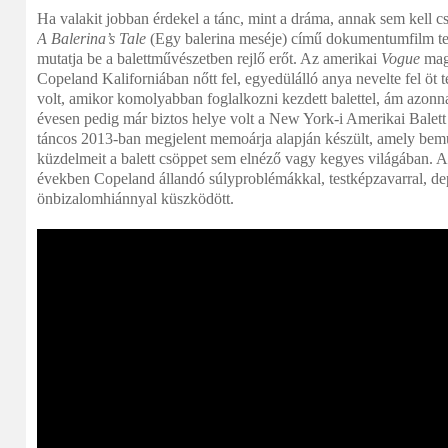
Ha valakit jobban érdekel a tánc, mint a dráma, annak sem kell cs
A Balerina’s Tale
(Egy balerina meséje) című dokumentumfilm te
mutatja be a balettművészetben rejlő erőt. Az amerikai
Vogue
maga
Copeland Kaliforniában nőtt fel, egyedülálló anya nevelte fel öt 
volt, amikor komolyabban foglalkozni kezdett balettel, ám azonna
évesen pedig már biztos helye volt a New York-i Amerikai Balett
táncos 2013-ban megjelent memoárja alapján készült, amely bemut
küzdelmeit a balett csöppet sem elnéző vagy kegyes világában. A 
években Copeland állandó súlyproblémákkal, testképzavarral, de
önbizalomhiánnyal küszködött.