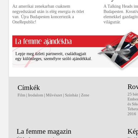
Az amerikai zenekarban csaknem
A Talking Heads in
negyedszázad után is elég energia és ötlet
Budapesten. Kreatív
van. Újra Budapesten koncertezik a
elemekkel gazdagítot
OneRepublic!
világsztár.
Lepje meg üzleti partnereit, családtagjait
egy különleges, személyre szóló ajándékkal.
Rov
Címkék
25 bát
Film
|
Irodalom
|
Művészet
|
Színház
|
Zene
Embe
és Sik
Tehets
2016
La femme magazin
Kép