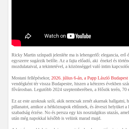
Ricky Martin színpadi jelenléte ma is lehengerlő: elegancia, erő 
egyszerre sugárzik belőle. Az a fajta előadó, aki énekel és történ
mozdulataival, a tekintetével, a közönséggel való intim kapcsoló
Mostani fellépésekor,
2026. július 6-án, a Papp László Budapest
vendégként tér vissza Budapestre, hiszen a kétezres években sz
fővárosban. Legutóbb 2024 szeptemberében, a Hősök terén, 70 ez
Ez az este azoknak szól, akik nemcsak zenét akarnak hallgatni, h
pillanatot, amikor a hétköznapok eltűnnek, és átveszi helyüket a l
szabadság érzése. No és persza egy kis nosztalgikus utazás, ame
után még napokkal később is velünk marad majd.