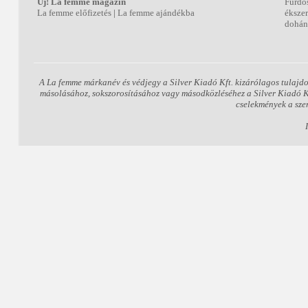
Új! La femme magazin
Fürdő
La femme előfizetés
|
La femme ajándékba
éksze
dohán
A La femme márkanév és védjegy a Silver Kiadó Kft. kizárólagos tulajdo
másolásához, sokszorosításához vagy másodközléséhez a Silver Kiadó Kft.
cselekmények a sze