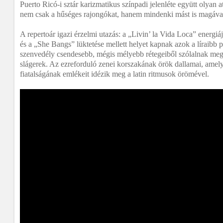
Puerto Ricó-i sztár karizmatikus színpadi jelenléte együtt olyan 
nem csak a hűséges rajongókat, hanem mindenki mást is magával
A repertoár igazi érzelmi utazás: a „Livin’ la Vida Loca” energiá
és a „She Bangs” lüktetése mellett helyet kapnak azok a líraibb p
szenvedély csendesebb, mégis mélyebb rétegeiből szólalnak me
slágerek. Az ezreforduló zenei korszakának örök dallamai, amel
fiatalságának emlékeit idézik meg a latin ritmusok örömével.