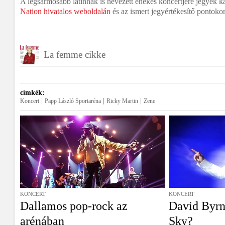
A legsármosabb latinnak is nevezett énekes koncertjére jegyek 
Nation hivatalos weboldalán
és az ismert jegyértékesítő pontoko
La femme cikke
címkék:
|
|
|
Koncert
Papp László Sportaréna
Ricky Martin
Zene
KONCERT
KONCERT
Dallamos pop-rock az
David Byrn
arénában
Sky?