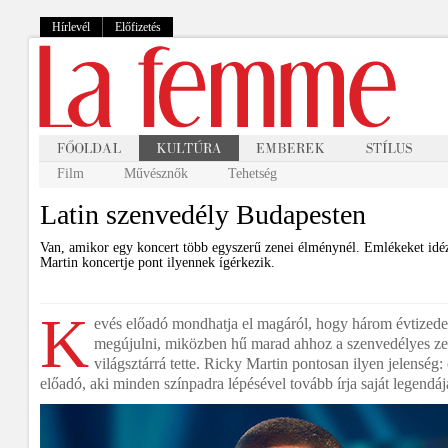
Hírlevél
Előfizetés
Film
Művésznők
Tehetség
Latin szenvedély Budapesten
Van, amikor egy koncert több egyszerű zenei élménynél. Emlékeket idéz
Martin koncertje pont ilyennek ígérkezik.
K
evés előadó mondhatja el magáról, hogy három évtizede
megújulni, miközben hű marad ahhoz a szenvedélyes ze
világsztárrá tette. Ricky Martin pontosan ilyen jelenség:
előadó, aki minden színpadra lépésével tovább írja saját legendáj