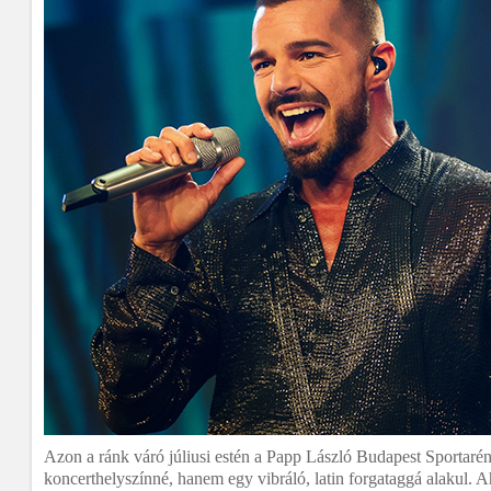
Azon a ránk váró júliusi estén a
Papp László Budapest Sportaré
koncerthelyszínné, hanem egy vibráló, latin forgataggá alakul. A