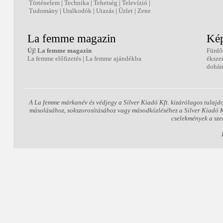
Történelem
|
Technika
|
Tehetség
|
Televízió
|
Tudomány
|
Uralkodók
|
Utazás
|
Üzlet
|
Zene
La femme magazin
Kép
Új! La femme magazin
Fürdő
La femme előfizetés
|
La femme ajándékba
éksze
dohán
A La femme márkanév és védjegy a Silver Kiadó Kft. kizárólagos tulajd
másolásához, sokszorosításához vagy másodközléséhez a Silver Kiadó Kft
cselekmények a sze