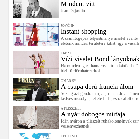
Mindent vitt
Jean Dujardin
JÖVŐNK
Instant shopping
A számítógépek teljesítménye másfél évente
életünk minden területére kihat, így a vásárlá
TREND
Vízi viselet Bond lányokna
Ha minden igaz, hamarosan itt a kánikula: P
idei fürdőruhatrendről.
OMAR SY
A csupa derű francia álom
Sokáig azt gondoltam, a „french dream” nem l
kedves mosolyú, fekete férfi, és rácáfolt erre
A PLISSZELT
A nyár dobogós műfaja
Idén nyáron a plisszelt ruhaköltemények sz
versenyezhetnek!
TEHETSÉG