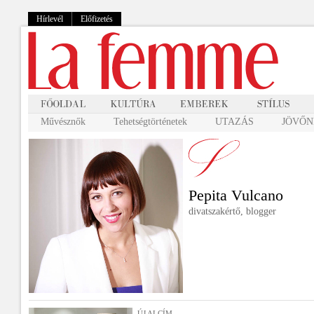
Hírlevél
Előfizetés
Művésznők
Tehetségtörténetek
UTAZÁS
JÖVŐNK
Pepita Vulcano
divatszakértő, blogger
ÚJ ALCÍM