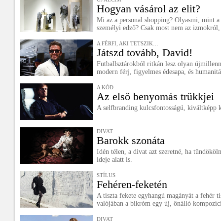
Hogyan vásárol az elit?
Mi az a personal shopping? Olyasmi, mint a p
személyi edző? Csak most nem az izmokról, 
A FÉRFI, AKI TETSZIK…
Játszd tovább, David!
Futballsztárokból ritkán lesz olyan újmillen
modern férj, figyelmes édesapa, és humanitá
A KÓD
Az első benyomás trükkjei
A selfbranding kulcsfontosságú, kiváltképp k
DIVAT
Barokk szonáta
Idén télen, a divat azt szeretné, ha tündökö
ideje alatt is.
STÍLUS
Fehéren-feketén
A tiszta fekete egyhangú magányát a fehér ti
valójában a bikróm egy új, önálló kompozíció
DIVAT