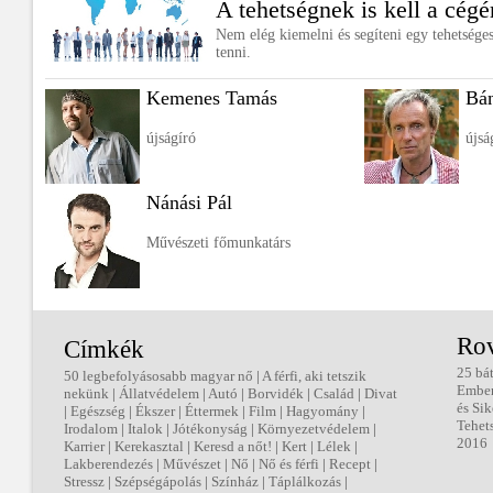
A tehetségnek is kell a cégé
Nem elég kiemelni és segíteni egy tehetséges 
tenni.
Kemenes Tamás
Bá
újságíró
újsá
Nánási Pál
Művészeti főmunkatárs
Ro
Címkék
25 bá
50 legbefolyásosabb magyar nő
|
A férfi, aki tetszik
Embe
nekünk
|
Állatvédelem
|
Autó
|
Borvidék
|
Család
|
Divat
és Sik
|
Egészség
|
Ékszer
|
Éttermek
|
Film
|
Hagyomány
|
Tehet
Irodalom
|
Italok
|
Jótékonyság
|
Környezetvédelem
|
2016
Karrier
|
Kerekasztal
|
Keresd a nőt!
|
Kert
|
Lélek
|
Lakberendezés
|
Művészet
|
Nő
|
Nő és férfi
|
Recept
|
Stressz
|
Szépségápolás
|
Színház
|
Táplálkozás
|