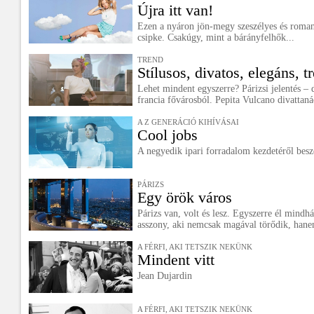
Újra itt van!
Ezen a nyáron jön-megy szeszélyes és roman
csipke. Csakúgy, mint a bárányfelhők...
TREND
Stílusos, divatos, elegáns, t
Lehet mindent egyszerre? Párizsi jelentés – d
francia fővárosból. Pepita Vulcano divattaná
A Z GENERÁCIÓ KIHÍVÁSAI
Cool jobs
A negyedik ipari forradalom kezdetéről besz
PÁRIZS
Egy örök város
Párizs van, volt és lesz. Egyszerre él mindh
asszony, aki nemcsak magával törődik, hanem
A FÉRFI, AKI TETSZIK NEKÜNK
Mindent vitt
Jean Dujardin
A FÉRFI, AKI TETSZIK NEKÜNK