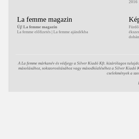
2016
La femme magazin
Kép
Új! La femme magazin
Fürdő
La femme előfizetés
|
La femme ajándékba
éksze
dohán
A La femme márkanév és védjegy a Silver Kiadó Kft. kizárólagos tulajd
másolásához, sokszorosításához vagy másodközléséhez a Silver Kiadó Kft
cselekmények a sze