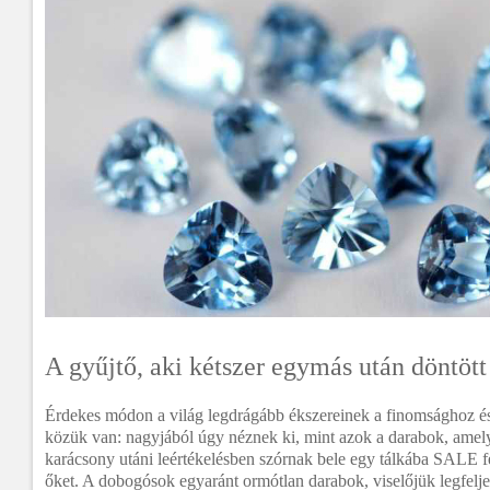
A gyűjtő, aki kétszer egymás után döntött
Érdekes módon a világ legdrágább ékszereinek a finomsághoz é
közük van: nagyjából úgy néznek ki, mint azok a darabok, amely
karácsony utáni leértékelésben szórnak bele egy tálkába SALE fel
őket. A dobogósok egyaránt ormótlan darabok, viselőjük legfelj