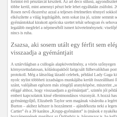
forintot érő pénztárcát készített. Az art deco stílusú, agyondíszít
többe kerül, mint amennyi pénzt bele lehet egyáltalán zsúfolni.
Rosen nevű ékszerész azzal a teljesen értelmetlen ténnyel sokkol
elkészítette a világ legdrágább, nem sokat (na jó, szinte semmit s
gyémántokkal kirakott aprócska szettet tehát sehogyan és sehova
legalább megfelel a népmeséből ismert követelménynek: viselőjé
nincs is ruha.
Zsazsa, aki sosem utált egy férfit sem el
visszaadja a gyémántjait
A sztárvilágban a csillogás alapkövetelmény, a vörös szőnyegen
környezettudatosan, kóláskupakból farigcsált fülbevalókban pom
protokoll. Még a látszólag lázadó celebek, például Lady Gaga kie
nyolc stylist többheti izzadságos munkájába került összeállítani
szánt, valójában egészen más zöngéjű aranyköpése, miszerint „s
eléggé ahhoz, hogy visszaadjam a gyémántjait”, szintén jól péld
emberi kapcsolatok kissé ellentmondásos viszonyát. A hozzá has
gyémántgyűjtő, Elizabeth Taylor sem magának vásárolta a legér
Burton – akihez kétszer is hozzáment – ajándékozta neki a lege
Cartier” és a 39 karátos „Krupp-gyémántot” is (mások e nyakékek
hozzámennének magához az Ördöghöz is, háromszor is, ha kell). 