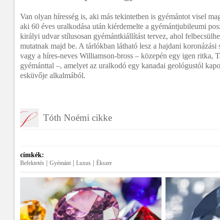
Van olyan híresség is, aki más tekintetben is gyémántot visel mag
aki 60 éves uralkodása után kiérdemelte a gyémántjubileumi posz
királyi udvar stílusosan gyémántkiállítást tervez, ahol felbecsülh
mutatnak majd be. A tárlókban látható lesz a hajdani koronázási s
vagy a híres-neves Williamson-bross – közepén egy igen ritka, T
gyémánttal –, amelyet az uralkodó egy kanadai geológustól kap
esküvője alkalmából.
Tóth Noémi cikke
címkék:
|
|
|
Befektetés
Gyémánt
Luxus
Ékszer