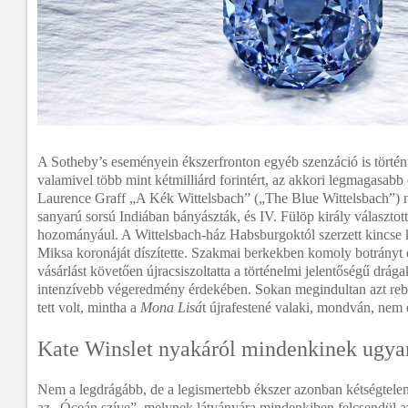
A Sotheby’s eseményein ékszerfronton egyéb szenzáció is történt
valamivel több mint kétmilliárd forintért, az akkori legmagasabb
Laurence Graff „A Kék Wittelsbach” („The Blue Wittelsbach”) 
sanyarú sorsú Indiában bányászták, és IV. Fülöp király választot
hozományául. A Wittelsbach-ház Habsburgoktól szerzett kincse ké
Miksa koronáját díszítette. Szakmai berkekben komoly botrányt 
vásárlást követően újracsiszoltatta a történelmi jelentőségű drág
intenzívebb végeredmény érdekében. Sokan megindultan azt reb
tett volt, mintha a
Mona Lisá
t újrafestené valaki, mondván, nem 
Kate Winslet nyakáról mindenkinek ugyan
Nem a legdrágább, de a legismertebb ékszer azonban kétségtelen
az „Óceán szíve”, melynek látványára mindenkiben felcsendül az