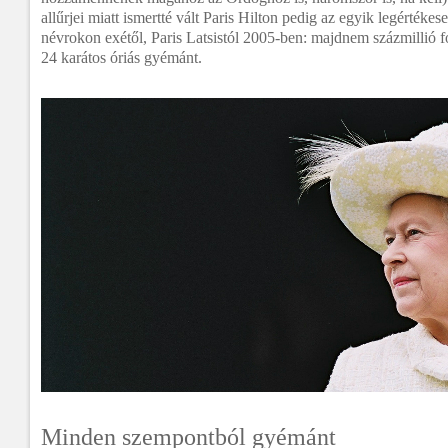
allűrjei miatt ismertté vált Paris Hilton pedig az egyik legértéke
névrokon exétől, Paris Latsistól 2005-ben: majdnem százmillió for
24 karátos óriás gyémánt.
Minden szempontból gyémánt