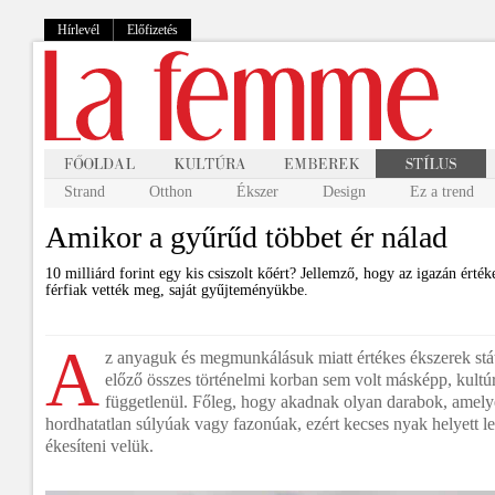
Hírlevél
Előfizetés
Strand
Otthon
Ékszer
Design
Ez a trend
Amikor a gyűrűd többet ér nálad
10 milliárd forint egy kis csiszolt kőért? Jellemző, hogy az igazán ért
férfiak vették meg, saját gyűjteményükbe.
A
z anyaguk és megmunkálásuk miatt értékes ékszerek stá
előző összes történelmi korban sem volt másképp, kultúrá
függetlenül. Főleg, hogy akadnak olyan darabok, amel
hordhatatlan súlyúak vagy fazonúak, ezért kecses nyak helyett leg
ékesíteni velük.