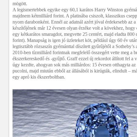
mögött.
A legismertebbek egyike egy 60,1 karátos Harry Winston gyémá
majdnem kétmilliárd forint. A platinába csiszolt, klasszikus cs
nyom darabonként. Ennél az adatnál azért jóval érdekesebb az a t
készítőjének már 12 évesen olyan érzéke volt a kövekhez, hogy 
egy kétkarátos smaragdot, megvette 25 centért, majd eladta 800 d
forint). Manapság is igen jó üzleteket köt, például úgy 60 év utá
legtisztább rózsaszín gyémánttal díszített gyűrűjétől a Sotheby’s
2010-ben tízmilliárd forintnak megfelelő összegért vette meg a b
ékszerkereskedő és -gyűjtő. Graff ezzel új rekordot állított fel a 
úgy kezdte, ahogyan sok más milliárdos: 15 évesen otthagyta az i
pucolni, majd miután ebből az állásából is kirúgták, elindult – má
egy apró kis ékszerboltban.