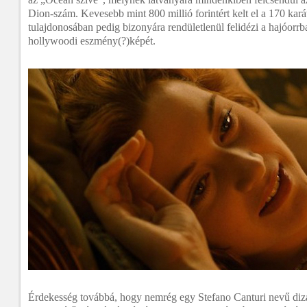
Dion-szám. Kevesebb mint 800 millió forintért kelt el a 170 karát
tulajdonosában pedig bizonyára rendületlenül felidézi a hajóorrb
hollywoodi eszmény(?)képét.
Érdekesség továbbá, hogy nemrég egy Stefano Canturi nevű dizá