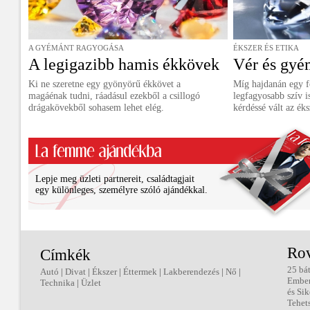
A GYÉMÁNT RAGYOGÁSA
ÉKSZER ÉS ETIKA
A legigazibb hamis ékkövek
Vér és gyé
Ki ne szeretne egy gyönyörű ékkövet a
Míg hajdanán egy f
magáénak tudni, ráadásul ezekből a csillogó
legfagyosabb szív i
drágakövekből sohasem lehet elég.
kérdéssé vált az éks
Lepje meg üzleti partnereit, családtagjait
egy különleges, személyre szóló ajándékkal.
Ro
Címkék
25 bá
Autó
|
Divat
|
Ékszer
|
Éttermek
|
Lakberendezés
|
Nő
|
Embe
Technika
|
Üzlet
és Sik
Tehet