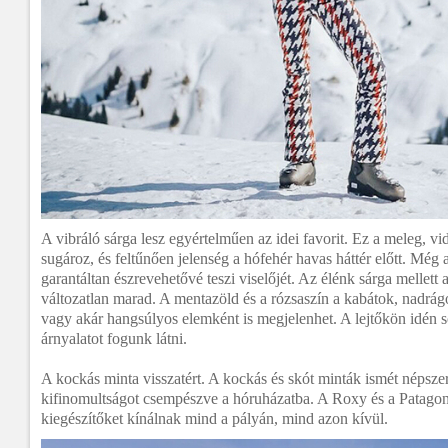
A vibráló sárga lesz egyértelműen az idei favorit. Ez a meleg, vi
sugároz, és feltűnően jelenség a hófehér havas háttér előtt. Még a
garantáltan észrevehetővé teszi viselőjét. Az élénk sárga mellett
változatlan marad. A mentazöld és a rózsaszín a kabátok, nadrágo
vagy akár hangsúlyos elemként is megjelenhet. A lejtőkön idén so
árnyalatot fogunk látni.
A kockás minta visszatért. A kockás és skót minták ismét népsze
kifinomultságot csempészve a hóruházatba. A Roxy és a Patagon
kiegészítőket kínálnak mind a pályán, mind azon kívül.