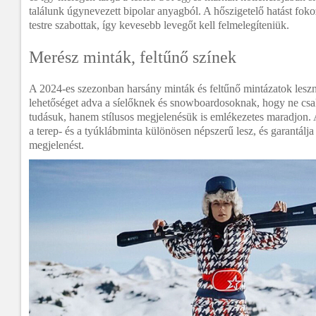
találunk úgynevezett bipolar anyagból. A hőszigetelő hatást fok
testre szabottak, így kevesebb levegőt kell felmelegíteniük.
Merész minták, feltűnő színek
A 2024-es szezonban harsány minták és feltűnő mintázatok lesz
lehetőséget adva a síelőknek és snowboardosoknak, hogy ne csa
tudásuk, hanem stílusos megjelenésük is emlékezetes maradjon. 
a terep- és a tyúklábminta különösen népszerű lesz, és garantálja
megjelenést.