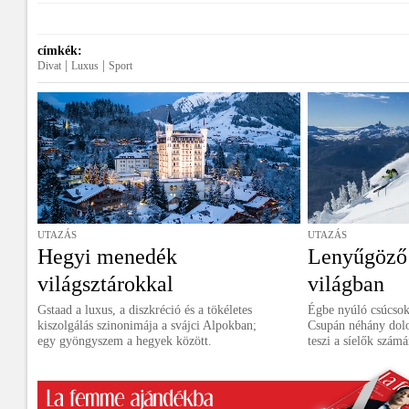
címkék:
|
|
Divat
Luxus
Sport
UTAZÁS
UTAZÁS
Hegyi menedék
Lenyűgöző 
világsztárokkal
világban
Gstaad a luxus, a diszkréció és a tökéletes
Égbe nyúló csúcsok,
kiszolgálás szinonimája a svájci Alpokban;
Csupán néhány dolog
egy gyöngyszem a hegyek között.
teszi a síelők számá