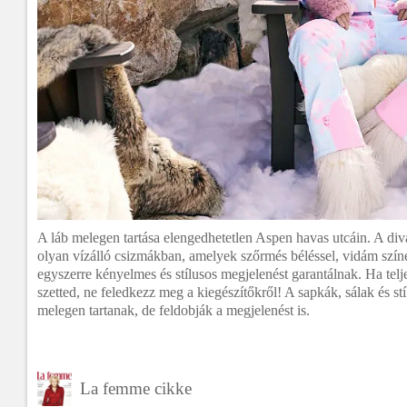
A láb melegen tartása elengedhetetlen Aspen havas utcáin. A diva
olyan vízálló csizmákban, amelyek szőrmés béléssel, vidám színe
egyszerre kényelmes és stílusos megjelenést garantálnak. Ha telje
szetted, ne feledkezz meg a kiegészítőkről! A sapkák, sálak és s
melegen tartanak, de feldobják a megjelenést is.
La femme cikke