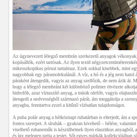
Az úgynevezett lélegző membrán szerkezetű anyagok vékonyak
kopásállók, ezért tartósak. Az ilyen textil négyzetcentiméterenké
mikroszkopikus pórust tartalmaz. Ezek sokkal kisebbek, mint egy
nagyobbak egy páramolekulánál. A víz, a hó és a jég nem hatol át
páraként átengedik, vagyis az anyag szellőzik, de nem ázik át.
hogy a lélegző membránt két különböző polimer ötvözete alkotja
hidrofób, azaz víztaszító anyag, a másik olefób, vagyis olajtaszí
átengedi a nedvességből származó párát, ám meggátolja a szenn
anyagba, fenntartva ezzel a kitűnő vízhatlan tulajdonságot.
A puha polár anyag a hétköznapi ruhatárban is elterjedt, ám a sp
fontos szerepet. A síruhák – gyakran kivehető – bélése, valamint 
viselhető ruhaneműk is készülhetnek ilyen elasztikus anyagból, 
és így melegen tartja a testet. Sőt egyes márkák kollekciójában s