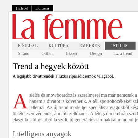
Hírlevél
Előfizetés
Strand
Otthon
Ékszer
Design
Ez a trend
Trend a hegyek között
A legújabb divattrendek a luxus síparadicsomok világából.
A
síelés és snowboardozás szerelmesei ma már nemcsak a 
hanem a divatot is követhetik. A téli sportöltözékeket s
jellemzi. Az új trend modelljei speciális anyagokból kész
tökéletesen védenek, ám jól szellőznek. A lélegző membrán szerk
elasztikus bipolarból készült, új generációs síruhákkal mindeni jól
Intelligens anyagok