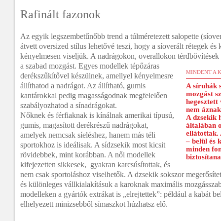
Rafinált fazonok
Az egyik legszembetűnőbb trend a túlméretezett salopette (síover
átvett oversized stílus lehetővé teszi, hogy a síoverált rétegek és 
kényelmesen viseljük. A nadrágokon, overallokon térdbővítések é
a szabad mozgást. Egyes modellek tépőzáras
MINDENT A 
derékszűkítővel készülnek, amellyel kényelmesre
állíthatod a nadrágot. Az állítható, gumis
A síruhák 
mozgást sz
kantárokkal pedig magasságodnak megfelelően
hegesztett
szabályozhatod a sínadrágokat.
nem áznak
Nőknek és férfiaknak is kínálnak amerikai típusú,
A dzsekik 
gumis, magasított derékrészű nadrágokat,
általában o
ellátottak
amelyek nemcsak síeléshez, hanem más téli
– belül és 
sportokhoz is ideálisak. A sídzsekik most kicsit
minden fon
rövidebbek, mint korábban. A női modellek
biztosítan
kifejezetten sikkesek, gyakran karcsúsítottak, és
nem csak sportoláshoz viselhetők. A dzsekik sokszor megerősítet
és különleges vállkialakításuk a karoknak maximális mozgásszab
modelleken a gyártók extrákat is „elrejtettek”: például a kabát b
elhelyezett minizsebből símaszkot húzhatsz elő.