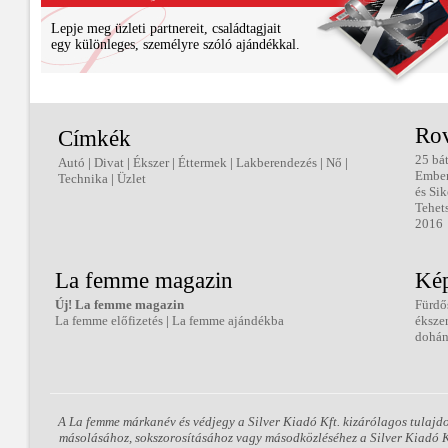
Lepje meg üzleti partnereit, családtagjait
egy különleges, személyre szóló ajándékkal.
Ro
Címkék
25 bá
Autó
|
Divat
|
Ékszer
|
Éttermek
|
Lakberendezés
|
Nő
|
Embe
Technika
|
Üzlet
és Sik
Tehet
2016
La femme magazin
Kép
Új! La femme magazin
Fürdő
La femme előfizetés
|
La femme ajándékba
éksze
dohán
A La femme márkanév és védjegy a Silver Kiadó Kft. kizárólagos tulajd
másolásához, sokszorosításához vagy másodközléséhez a Silver Kiadó Kft