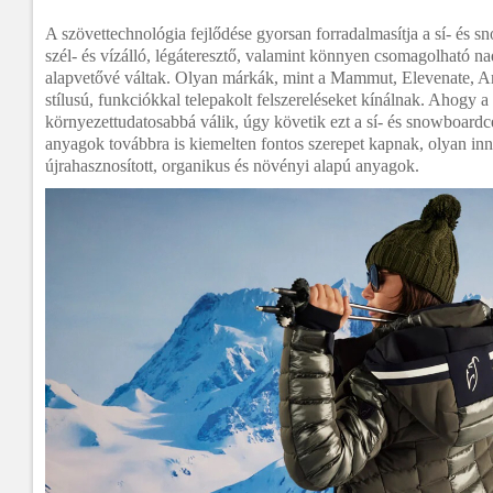
A szövettechnológia fejlődése gyorsan forradalmasítja a sí- és s
szél- és vízálló, légáteresztő, valamint könnyen csomagolható n
alapvetővé váltak. Olyan márkák, mint a Mammut, Elevenate, Ar
stílusú, funkciókkal telepakolt felszereléseket kínálnak. Ahogy a
környezettudatosabbá válik, úgy követik ezt a sí- és snowboardc
anyagok továbbra is kiemelten fontos szerepet kapnak, olyan inn
újrahasznosított, organikus és növényi alapú anyagok.