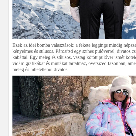
Ezek az idei bomba választások: a fekete leggings mindig népsze
kényelmes és stílusos. Párosítsd egy színes pulóverrel, divatos 
kabáttal. Egy meleg és stílusos, vastag kötött pulóver ismét kötel
vidám grafikákat és mintákat tartalmaz, oversized fazonban, am
meleg és hihetetlenül divatos.