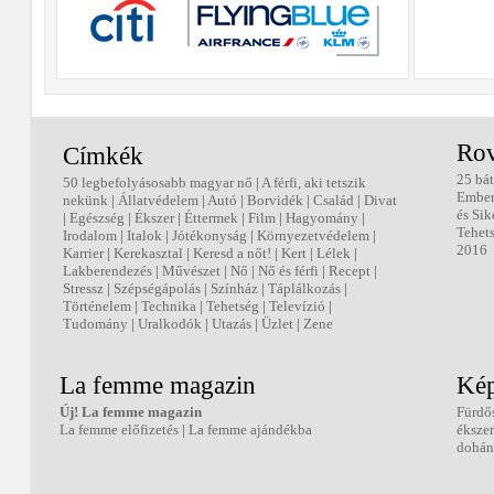
Rov
Címkék
25 bát
50 legbefolyásosabb magyar nő
|
A férfi, aki tetszik
Embe
nekünk
|
Állatvédelem
|
Autó
|
Borvidék
|
Család
|
Divat
és Sik
|
Egészség
|
Ékszer
|
Éttermek
|
Film
|
Hagyomány
|
Tehets
Irodalom
|
Italok
|
Jótékonyság
|
Környezetvédelem
|
2016
Karrier
|
Kerekasztal
|
Keresd a nőt!
|
Kert
|
Lélek
|
Lakberendezés
|
Művészet
|
Nő
|
Nő és férfi
|
Recept
|
Stressz
|
Szépségápolás
|
Színház
|
Táplálkozás
|
Történelem
|
Technika
|
Tehetség
|
Televízió
|
Tudomány
|
Uralkodók
|
Utazás
|
Üzlet
|
Zene
La femme magazin
Kép
Új! La femme magazin
Fürdő
La femme előfizetés
|
La femme ajándékba
éksze
dohán