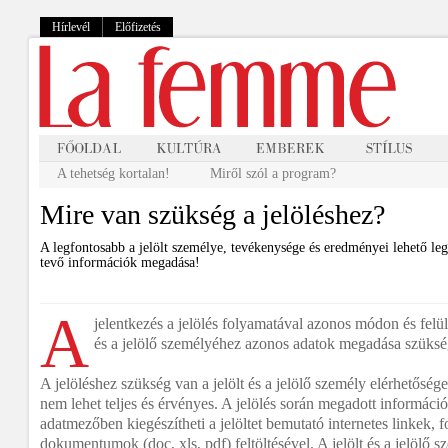
Hírlevél
Előfizetés
A tehetség kortalan!
Miről szól a program?
Mire van szükség a jelöléshez?
A legfontosabb a jelölt személye, tevékenysége és eredményei lehető le
tevő információk megadása!
A
jelentkezés a jelölés folyamatával azonos módon és felüle
és a jelölő személyéhez azonos adatok megadása szüksé
A jelöléshez szükség van a jelölt és a jelölő személy elérhetősége
nem lehet teljes és érvényes. A jelölés során megadott információ
adatmezőben kiegészítheti a jelöltet bemutató internetes linkek, fot
dokumentumok (doc, xls, pdf) feltöltésével. A jelölt és a jelölő 