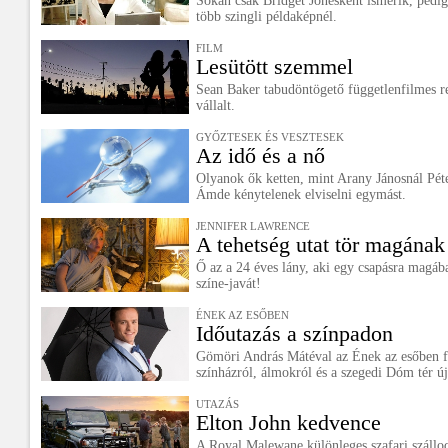
Sokan csak Bridget Jonesként ismerik, pedig
több szingli példaképnél.
FILM
Lesütött szemmel
Sean Baker tabudöntögető függetlenfilmes r
vállalt.
GYŐZTESEK ÉS VESZTESEK
Az idő és a nő
Olyanok ők ketten, mint Arany Jánosnál Péte
Ámde kénytelenek elviselni egymást.
JENNIFER LAWRENCE
A tehetség utat tör magának
Ő az a 24 éves lány, aki egy csapásra magá
színe-javát!
ÉNEK AZ ESŐBEN
Időutazás a színpadon
Gömöri András Mátéval az Ének az esőben fő
színházról, álmokról és a szegedi Dóm tér új
UTAZÁS
Elton John kedvence
A Royal Malewane különleges szafari szállod