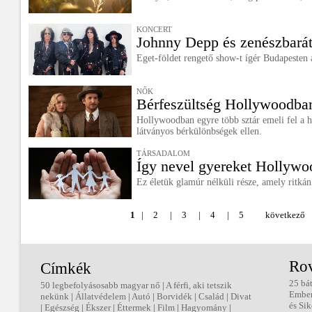
KONCERT
Johnny Depp és zenészbará
Eget-földet rengető show-t ígér Budapesten
NŐK
Bérfeszültség Hollywoodba
Hollywoodban egyre több sztár emeli fel a ha
látványos bérkülönbségek ellen.
TÁRSADALOM
Így nevel gyereket Hollywo
Ez életük glamúr nélküli része, amely ritkán
1
|
2
|
3
|
4
|
5
következő
Ro
Címkék
25 bá
50 legbefolyásosabb magyar nő
|
A férfi, aki tetszik
Embe
nekünk
|
Állatvédelem
|
Autó
|
Borvidék
|
Család
|
Divat
és Sik
|
Egészség
|
Ékszer
|
Éttermek
|
Film
|
Hagyomány
|