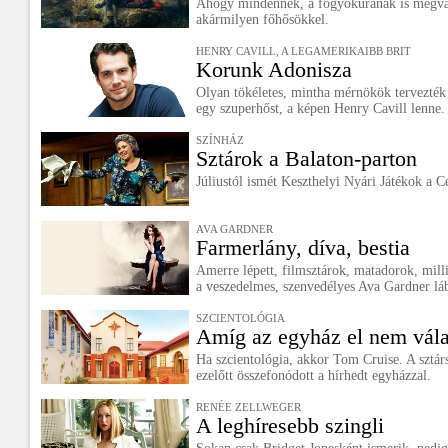
Ahogy mindennek, a fogyókúrának is megva
akármilyen főhősökkel.
HENRY CAVILL, A LEGAMERIKAIBB BRIT
Korunk Adonisza
Olyan tökéletes, mintha mérnökök tervezték 
egy szuperhőst, a képen Henry Cavill lenne.
SZÍNHÁZ
Sztárok a Balaton-parton
Júliustól ismét Keszthelyi Nyári Játékok a C
AVA GARDNER
Farmerlány, díva, bestia
Amerre lépett, filmsztárok, matadorok, mil
a veszedelmes, szenvedélyes Ava Gardner láb
SZCIENTOLÓGIA
Amíg az egyház el nem vála
Ha szcientológia, akkor Tom Cruise. A sztárs
ezelőtt összefonódott a hírhedt egyházzal.
RENÉE ZELLWEGER
A leghíresebb szingli