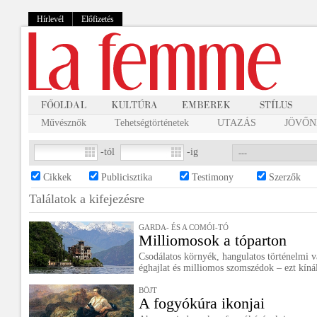
Hírlevél
Előfizetés
Művésznők
Tehetségtörténetek
UTAZÁS
JÖVŐNK
-tól
-ig
Cikkek
Publicisztika
Testimony
Szerzők
Találatok a
kifejezésre
GARDA- ÉS A COMÓI-TÓ
Milliomosok a tóparton
Csodálatos környék, hangulatos történelmi 
éghajlat és milliomos szomszédok – ezt kínál
BÖJT
A fogyókúra ikonjai