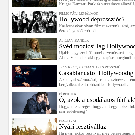
Kruger Nemzeti Park és varázslatos állatvilá
FILMGYÁRI RÉMÁLMOK
Hollywood depressziós?
Karácsonykor olyan filmet akarunk látni, am
évre elegendő erőt ad.
ALICIA VIKANDER
Svéd mozicsillag Hollywoo
Újabb nagyszerű filmmel örvendezteti meg a 
Alicia Vikander, aki egy csapásra meghódított
JEAN RENO, A ROMANTIKUS ROSSZFIÚ
Casablancától Hollywoodig
A spanyol származású, francia színész a Léon
bérgyilkosaként robbant be Hollywoodba.
FÉRFIIDEÁL
Ó, azok a csodálatos férfiak
Hogyan lehetséges, hogy amit egy nőben hibá
már érdekesség?
FESZTIVÁL
Nyári fesztiválláz
Ha nyár, akkor fesztivál, meg persze zene, k