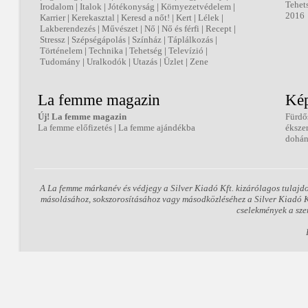
Tehet
Irodalom
|
Italok
|
Jótékonyság
|
Környezetvédelem
|
2016
Karrier
|
Kerekasztal
|
Keresd a nőt!
|
Kert
|
Lélek
|
Lakberendezés
|
Művészet
|
Nő
|
Nő és férfi
|
Recept
|
Stressz
|
Szépségápolás
|
Színház
|
Táplálkozás
|
Történelem
|
Technika
|
Tehetség
|
Televízió
|
Tudomány
|
Uralkodók
|
Utazás
|
Üzlet
|
Zene
La femme magazin
Kép
Új! La femme magazin
Fürdő
La femme előfizetés
|
La femme ajándékba
éksze
dohán
A La femme márkanév és védjegy a Silver Kiadó Kft. kizárólagos tulajd
másolásához, sokszorosításához vagy másodközléséhez a Silver Kiadó Kft
cselekmények a sze