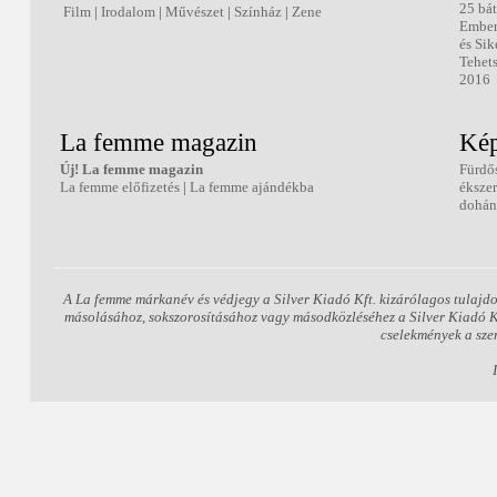
25 bát
Film
|
Irodalom
|
Művészet
|
Színház
|
Zene
Embe
és Sik
Tehets
2016
La femme magazin
Kép
Új! La femme magazin
Fürdő
La femme előfizetés
|
La femme ajándékba
éksze
dohán
A La femme márkanév és védjegy a Silver Kiadó Kft. kizárólagos tulajdo
másolásához, sokszorosításához vagy másodközléséhez a Silver Kiadó Kft.
cselekmények a sze