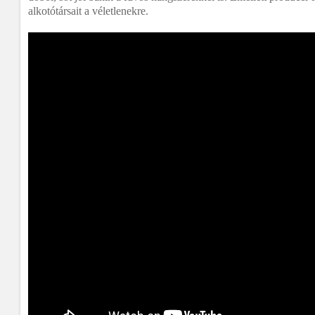
alkotótársait a véletlenekre.