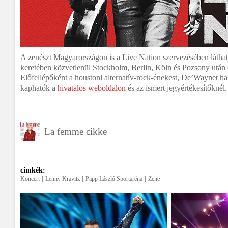
A zenészt Magyarországon is a Live Nation szervezésében láthatj
keretében közvetlenül Stockholm, Berlin, Köln és Pozsony után 
Előfellépőként a houstoni alternatív-rock-énekest, De’Waynet ha
kaphatók a
hivatalos weboldalon
és az ismert jegyértékesítőknél.
La femme cikke
címkék:
|
|
|
Koncert
Lenny Kravitz
Papp László Sportaréna
Zene