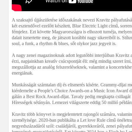
A szaksajtó újjászületése időszakának nevezi Kravitz pályafutásá
két esztendővel ezelőtt készített, Blue Electric Light című, sorr
fémjelez. Ezt követte Magyarországra is elhozott turnéja, mely
dalait ismertette meg, de játszott korábbi nagy sikereiből is. Stílu
soul, a funk, a rhythm & blues, sőt olykor jazz jegyeit is.
A nagy zenei magazinoknak adott legutóbbi interjúiban Kravitz ar
érzi, napjainkban kreatív csúcspontját éli: még mindig szeret írni
megszállottja az analóg felszereléseknek, valamint a koncertekhe
energiának.
Munkásságát számtalan díj és elismerés kísérte. Grammy-díjai me
kiérdemelte a People’s Choice Awards-on a Music Icon Award d
gálán a Best Rock Award-díjat. Tavaly pedig megkapta csillagá
Hírességek sétányán. Lemezei világszerte eddig 50 millió példán
Kravitz több könyvet is megjelentetett rajongói számára, valamin
személyisége. 2020-ban publikálta a Let love Rule című önéletrajz
negyedszázadáról szól: családjáról, gyerekkoráról, zenei pályafut
lemezének megszületéséről. Ezt követte 2024-ben a Flash by Le