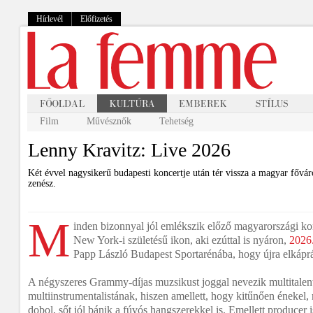
Hírlevél
Előfizetés
Film
Művésznők
Tehetség
Lenny Kravitz: Live 2026
Két évvel nagysikerű budapesti koncertje után tér vissza a magyar főv
zenész.
M
inden bizonnyal jól emlékszik előző magyarországi kon
New York-i születésű ikon, aki ezúttal is nyáron,
2026.
Papp László Budapest Sportarénába, hogy újra elkáprá
A négyszeres Grammy-díjas muzsikust joggal nevezik multitale
multiinstrumentalistának, hiszen amellett, hogy kitűnően énekel, 
dobol, sőt jól bánik a fúvós hangszerekkel is. Emellett producer 