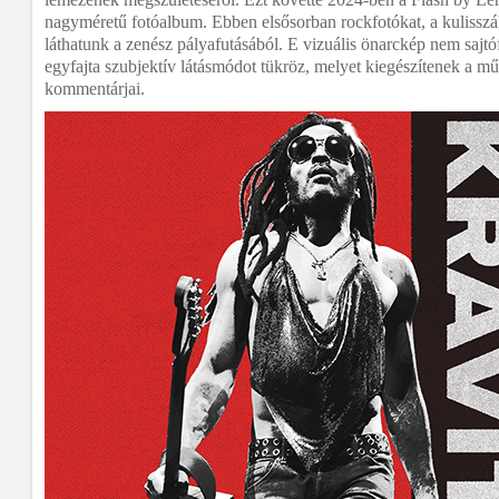
nagyméretű fotóalbum. Ebben elsősorban rockfotókat, a kulisszák
láthatunk a zenész pályafutásából. E vizuális önarckép nem sajt
egyfajta szubjektív látásmódot tükröz, melyet kiegészítenek a m
kommentárjai.