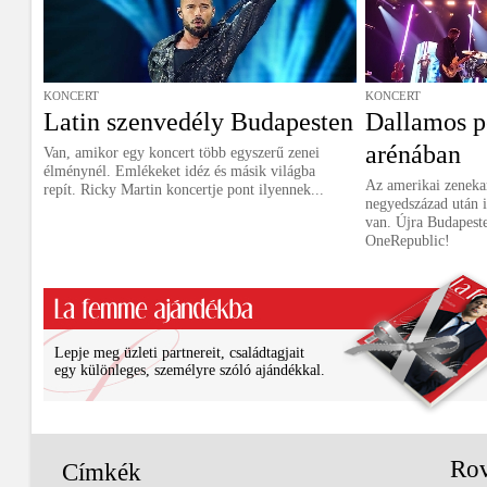
KONCERT
KONCERT
Latin szenvedély Budapesten
Dallamos p
arénában
Van, amikor egy koncert több egyszerű zenei
élménynél. Emlékeket idéz és másik világba
Az amerikai zenek
repít. Ricky Martin koncertje pont ilyennek...
negyedszázad után is
van. Újra Budapeste
OneRepublic!
Lepje meg üzleti partnereit, családtagjait
egy különleges, személyre szóló ajándékkal.
Rov
Címkék