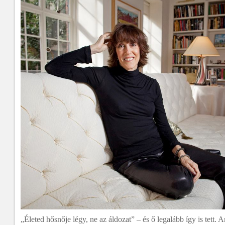
„Életed hősnője légy, ne az áldozat” – és ő legalább így is tett. 