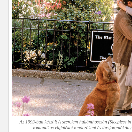
Az 1993-ban készült A szerelem hullámhosszán (Sleepless in
romantikus vígjátékot rendezőként és társforgatókönyv