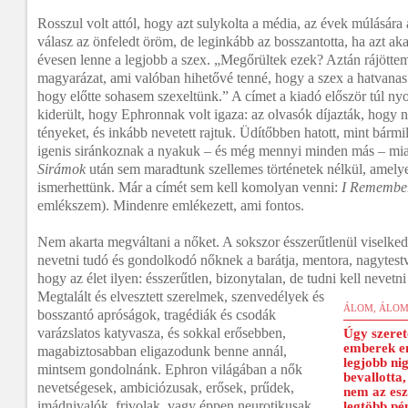
Rosszul volt attól, hogy azt sulykolta a média, az évek múlására
válasz az önfeledt öröm, de leginkább az bosszantotta, ha azt aka
évesen lenne a legjobb a szex. „Megőrültek ezek? Aztán rájötte
magyarázat, ami valóban hihetővé tenné, hogy a szex a hatvanas
hogy előtte sohasem szexeltünk.” A címet a kiadó először túl nyo
kiderült, hogy Ephronnak volt igaza: az olvasók díjazták, hogy 
tényeket, és inkább nevetett rajtuk. Üdítőbben hatott, mint bár
igenis siránkoznak a nyakuk – és még mennyi minden más – miat
Sirámok
után sem maradtunk szellemes történetek nélkül, amel
ismerhettünk. Már a címét sem kell komolyan venni:
I Remembe
emlékszem). Mindenre emlékezett, ami fontos.
Nem akarta megváltani a nőket. A sokszor ésszerűtlenül viselke
nevetni tudó és gondolkodó nőknek a barátja, mentora, nagytestv
hogy az élet ilyen: ésszerűtlen, bizonytalan, de tudni kell nevetni 
Megtalált és elvesztett szerelmek, szenvedélyek és
ÁLOM, ÁLOM
bosszantó apróságok, tragédiák és csodák
varázslatos katyvasza, és sokkal erősebben,
Úgy szeret
emberek em
magabiztosabban eligazodunk benne annál,
legjobb ni
mintsem gondolnánk. Ephron világában a nők
bevallotta
nevetségesek, ambiciózusak, erősek, prűdek,
nem az eszé
imádnivalók, frivolak, vagy éppen neurotikusak,
legtöbb pé