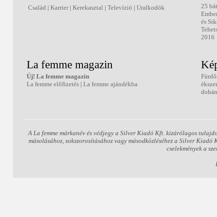
25 bá
Család
|
Karrier
|
Kerekasztal
|
Televízió
|
Uralkodók
Embe
és Sik
Tehet
2016
La femme magazin
Kép
Új! La femme magazin
Fürdő
La femme előfizetés
|
La femme ajándékba
éksze
dohán
A La femme márkanév és védjegy a Silver Kiadó Kft. kizárólagos tulajd
másolásához, sokszorosításához vagy másodközléséhez a Silver Kiadó Kft
cselekmények a sze