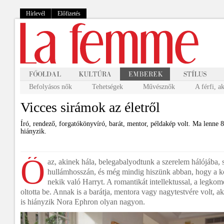
Hírlevél
Előfizetés
Befolyásos nők
Tehetségek
Művésznők
A férfi, a
Vicces sirámok az életről
Író, rendező, forgatókönyvíró, barát, mentor, példakép volt. Ma lenne
hiányzik.
Ő
az, akinek hála, belegabalyodtunk a szerelem hálójába, 
hullámhosszán, és még mindig hiszünk abban, hogy a kó
nekik való Harryt. A romantikát intellektussal, a legk
oltotta be. Annak is a barátja, mentora vagy nagytestvére volt, ak
is hiányzik Nora Ephron olyan nagyon.