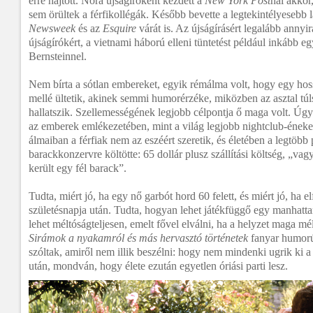
erre hajtott. Nora újságíróként kezdett a
New York Post
nál akkor
sem örültek a férfikollégák. Később bevette a legtekintélyesebb 
Newsweek
és az
Esquire
várát is. Az újságírásért legalább annyir
újságírókért, a vietnami háború elleni tüntetést például inkább eg
Bernsteinnel.
Nem bírta a sótlan embereket, egyik rémálma volt, hogy egy hoss
mellé ültetik, akinek semmi humorérzéke, miközben az asztal túl
hallatszik. Szellemességének legjobb célpontja ő maga volt. Úg
az emberek emlékezetében, mint a világ legjobb nightclub-énekes
álmaiban a férfiak nem az eszéért szeretik, és életében a legtöbb
barackkonzervre költötte: 65 dollár plusz szállítási költség, „vag
került egy fél barack”.
Tudta, miért jó, ha egy nő garbót hord 60 felett, és miért jó, ha elf
születésnapja után. Tudta, hogyan lehet játékfüggő egy manhatta
lehet méltóságteljesen, emelt fővel elválni, ha a helyzet maga 
Sirámok a nyakamról és más hervasztó történetek
fanyar humorú,
szóltak, amiről nem illik beszélni: hogy nem mindenki ugrik ki a
után, mondván, hogy élete ezután egyetlen óriási parti lesz.