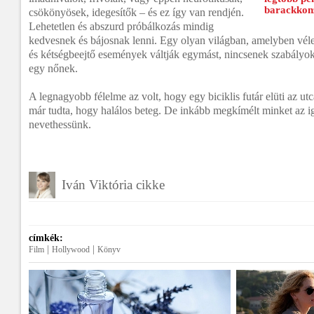
barackkonz
csökönyösek, idegesítők – és ez így van rendjén.
Lehetetlen és abszurd próbálkozás mindig
kedvesnek és bájosnak lenni. Egy olyan világban, amelyben véle
és kétségbeejtő események váltják egymást, nincsenek szabályok 
egy nőnek.
A legnagyobb félelme az volt, hogy egy biciklis futár elüti az ut
már tudta, hogy halálos beteg. De inkább megkímélt minket az ig
nevethessünk.
Iván Viktória cikke
címkék:
|
|
Film
Hollywood
Könyv