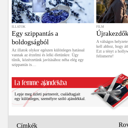
ILLATOK
FILM
Egy szippantás a
Újrakezdők
boldogságból
A válságos helyzet
kell ahhoz, hogy át
Az illatok olykor egészen különleges hatással
Ezt a tényt a holly
vannak az érzelmi és lelki életünkre. Úgy
felismerte!
tűnik, közérzetünk javításához néha elég egy
szippantás is....
Lepje meg üzleti partnereit, családtagjait
egy különleges, személyre szóló ajándékkal.
Ro
Címkék