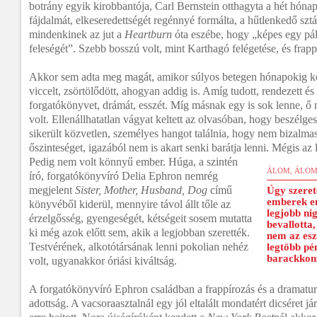
botrány egyik kirobbantója, Carl Bernstein otthagyta a hét hónap
fájdalmát, elkeseredettségét regénnyé formálta, a hűtlenkedő sztá
mindenkinek az jut a
Heartburn
óta eszébe, hogy „képes egy pál
feleségét”. Szebb bosszú volt, mint Karthagó felégetése, és frap
Akkor sem adta meg magát, amikor súlyos betegen hónapokig kó
viccelt, zsörtölődött, ahogyan addig is. Amíg tudott, rendezett és í
forgatókönyvet, drámát, esszét. Míg másnak egy is sok lenne, ő
volt. Ellenállhatatlan vágyat keltett az olvasóban, hogy beszélg
sikerült közvetlen, személyes hangot találnia, hogy nem bizalmas
őszinteséget, igazából nem is akart senki barátja lenni. Mégis az l
Pedig nem volt könnyű ember. Húga, a szintén
ÁLOM, ÁLOM
író, forgatókönyvíró Delia Ephron nemrég
megjelent
Sister, Mother, Husband, Dog
című
Úgy szeret
emberek em
könyvéből kiderül, mennyire távol állt tőle az
legjobb ni
érzelgősség, gyengeségét, kétségeit sosem mutatta
bevallotta
ki még azok előtt sem, akik a legjobban szerették.
nem az eszé
Testvérének, alkotótársának lenni pokolian nehéz
legtöbb pé
barackkonz
volt, ugyanakkor óriási kiváltság.
A forgatókönyvíró Ephron családban a frappírozás és a dramaturg
adottság. A vacsoraasztalnál egy jól eltalált mondatért dicséret 